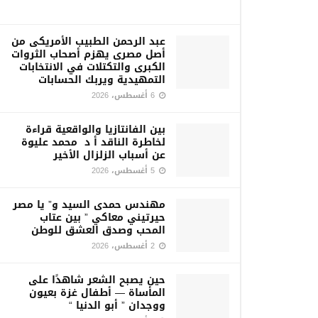
عبد الرحمن الطبيب الأمريكى من
أصل مصرى يهزم أصحاب الثروات
الكبرى والتكتلات في الانتخابات
التمهيدية ويربك الحسابات
6 أغسطس، 2026
بين الفانتازيا والواقعية قراءة
لخاطرة الناقد أ د محمد عليوة
عن أسباب الزلزال الأخير
5 أغسطس، 2026
مهندس حمدى السيد و” يا مصر
حيرتيني معاكي ” بين عتاب
المحب وصدق العشق للوطن
2 أغسطس، 2026
حين يصبح الشعر شاهدًا على
المأساة — أطفال غزة بعيون
ووجدان ” أبو الدنيا “