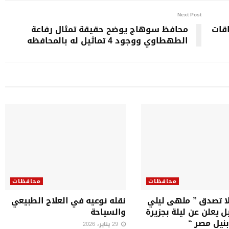
Next Post
اقات
محافظ سوهاج يوضح حقيقة تمثال رفاعة
الطهطاوي ووجود 4 تماثيل له بالمحافظه
محافظات
محافظات
ا تصدق ” ملهى ليلي
نقله نوعيه في العلاج الطبيعي
ل يعلن عن ليلة بجزيرة
والسياحة
بنيل مصر “
29 يناير، 2026