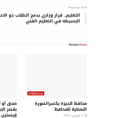
Previous Post
التعليم.. قرار وزاري بدمج الطلاب ذو الاع
البسيطه في التعليم الفني
Related
Posts
محافظات
محافظ الجيزة يكسرالصورة
صدق أو ل
النمطية للمحافظ
بقصر الني
إيبستين 
9 مارس، 2026