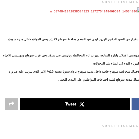
ADVERTISEME
قرار من السيد الدكتور الوزير ايمن عبد المنعم محافظ سوهاج لاختيار بعض المواقع داخل مدينة سوهاج
هندسي الاملاك بادارة المتابعه بديوان عام المحافظة ورئيسي حي شرق وحي غرب سوهاج و
مهندسي الاحياء
كهرباء للبدء في انشاء تلك المحولات
ومن جانبة قال المهندس/ مدحت عيد رئيس قطاع كهرباء سوهاج أن معدل تطور الأحمال بمحافظة سوهاج خاصة داخل مدينة سوهاج يزداد سنويا بنسبة 10% الامر الذي يترتب عليه ضرورة
مال مدينة سوهاج لتلبية احتياجات المواطنين علي المدي البعيد .
Tweet
ADVERTISEME