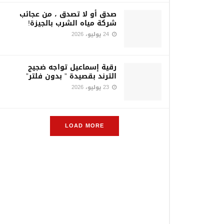
صدق أو لا تصدق ، من عجائب
شركة مياه الشرب بالجيزة!
24 يوليو، 2026
رقية إسماعيل تواجه ضجيج
الترند بقصيدة ” بدون فلتر”
23 يوليو، 2026
LOAD MORE