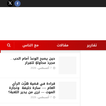
LATEST
TRENDING
Filter
تقوية التيار الكهربي وانشاء
مغذيات كهربائية جديده داخل
مدينة سوهاج
تقارير
مقالات
مع الناس
24 أغسطس، 2016
حين يصبح الوعدُ أمام الحب…
مجردَ محاولةٍ للفِرار
7 أغسطس، 2026
قراءة في قضية هزّت الرأي
العام —- سارة خليفة وتجارة
الموت — ترى من يدير اللعبة؟
7 أغسطس، 2026