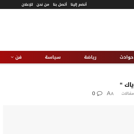
أنضم إلينا
أتصل بنا
من نحن
للإعلان
حوادث
رياضة
سياسة
فن
اك “
0
مقالات
A
A