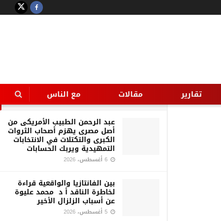
LATEST
TRENDING
Filter
بين فوزى وعادل ” و أيه أخرة صبرى
وياك “
تقارير
مقالات
مع الناس
21 يونيو، 2026
عبد الرحمن الطبيب الأمريكى من
أصل مصرى يهزم أصحاب الثروات
الكبرى والتكتلات في الانتخابات
التمهيدية ويربك الحسابات
6 أغسطس، 2026
بين الفانتازيا والواقعية قراءة
لخاطرة الناقد أ د محمد عليوة
عن أسباب الزلزال الأخير
5 أغسطس، 2026