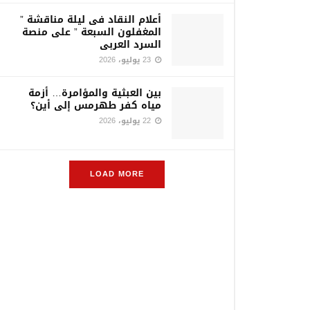
أعلام النقاد فى ليلة مناقشة ”
المغفلون السبعة ” على منصة
السرد العربى
23 يوليو، 2026
بين العبثية والمؤامرة… أزمة
مياه كفر طهرمس إلى أين؟
22 يوليو، 2026
LOAD MORE