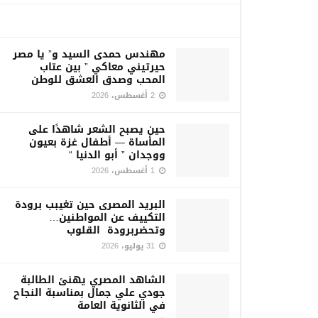
مهندس حمدى السيد و” يا مصر
حيرتيني معاكي ” بين عتاب
المحب وصدق العشق للوطن
2 أغسطس، 2026
حين يصبح الشعر شاهدًا على
المأساة — أطفال غزة بعيون
ووجدان ” أبو الدنيا “
1 أغسطس، 2026
البريد المصرى حين تغيبب برودة
التكييف عن المواطنين…
وتحضربرودة القلوب
31 يوليو، 2026
الشاهد المصري يهنئ الطالبة
جودي علي جمال بمناسبة النجاح
في الثانوية العامة