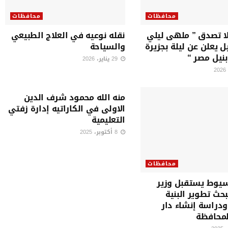
محافظات
محافظات
ا تصدق ” ملهى ليلي
نقله نوعيه في العلاج الطبيعي
ل يعلن عن ليلة بجزيرة
والسياحة
بنيل مصر “
29 يناير، 2026
محافظات
منه الله محمود شرف الدين
الاولى في الكاراتيه إدارة زفتي
التعليمية
8 أكتوبر، 2025
محافظات
يوط يستقبل وزير
بحث تطوير البنية
ودراسة إنشاء دار
المحافظة