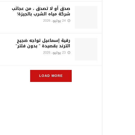
صدق أو لا تصدق ، من عجائب
شركة مياه الشرب بالجيزة!
24 يوليو، 2026
رقية إسماعيل تواجه ضجيج
الترند بقصيدة ” بدون فلتر”
23 يوليو، 2026
LOAD MORE