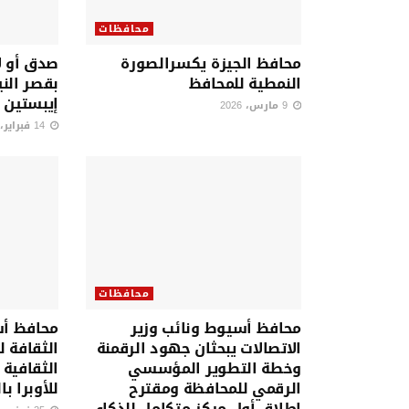
محافظات
محافظ الجيزة يكسرالصورة
صدق أو ل
النمطية للمحافظ
بقصر الني
إيبستين 
9 مارس، 2026
14 فبراير، 2026
محافظات
محافظ أسيوط ونائب وزير
محافظ أس
الاتصالات يبحثان جهود الرقمنة
الثقافة ل
وخطة التطوير المؤسسي
الثقافية 
الرقمي للمحافظة ومقترح
للأوبرا ب
إطلاق أول مركز متكامل للذكاء