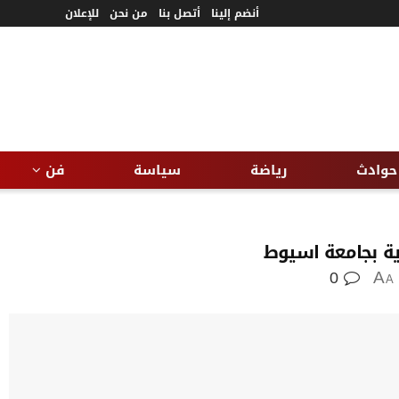
أنضم إلينا
أتصل بنا
من نحن
للإعلان
حوادث
رياضة
سياسة
فن
رية بجامعة اسيوط
0
A
A