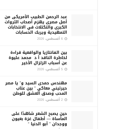
عبد الرحمن الطبيب الأمريكى من
أصل مصرى يهزم أصحاب الثروات
الكبرى والتكتلات في الانتخابات
التمهيدية ويربك الحسابات
6 أغسطس، 2026
بين الفانتازيا والواقعية قراءة
لخاطرة الناقد أ د محمد عليوة
عن أسباب الزلزال الأخير
5 أغسطس، 2026
مهندس حمدى السيد و” يا مصر
حيرتيني معاكي ” بين عتاب
المحب وصدق العشق للوطن
2 أغسطس، 2026
حين يصبح الشعر شاهدًا على
المأساة — أطفال غزة بعيون
ووجدان ” أبو الدنيا “