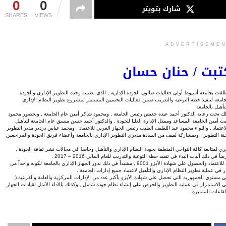
0
0
شارك بتويتر
SHARES
VIEWS
ADVERTISEME
تبت / حنان حسان
لقت بجامعة أسيوط أولي فعاليات صالون الجودة الإدارية , الذي نظمته وحدة التطوير الإداري والجودة
جامعة لتنفيذ خطة التوعية والتدريب ضمن فعاليات التحسين المستمر لمشروع تطوير النظام الإداري
تأهيل بالجامعة .
ك تحت رعاية الدكتور أحمد عبده جعيص رئيس الجامعة , ومحمود شاكر أمين عام الجامعة , وبحضور محمود
ت أمين الجامعة المساعد وممثل الإدارة العليا للجودة , والدكتور أحمد حسن منسق عام الجامعة للتأهيل
اعتماد , واللواء محمود عبد اللطيف الطيب رئيس الجهاز العربي للاعتماد , ومحمد عباس دردير مدير التطوير
نة التطوير , وبمشاركة لفيف من السادة مديري التطوير الإداري بالجامعة وأعضاء فريق الجودة والمراجعين
لمتابعة كافة النواحي المتعلقة بجودة النظام الإداري والتأهيل وخاصةً في مجالات نشر ثقافة الجودة ,
 آليات البدء في تنفيذ خطة التوعية والتدريب للعام المالي 2016 – 2017 .
كما أثني الدكتور أحمد حسن علي ما تمّ إنجازه في عملية التطوير الإداري والتأهيل للاعتماد والحصول علي شهادة الأيزو 9001 , مشيداً في ذلك بدور الجهاز الإداري بالجامعة لكونه واحداً من
 في عملية تطوير النظام الإداري والتأهيل لاعتماد جميع إدارات الجامعة .
لي مستوي الجمهورية التي تحصل علي شهادة الأيزو بأكبر عدد من الإدارات المركزية والعامة والفرعية (
رعية ) , مشيداً بخطة الجامعة في الاستمرار في عملية التطوير والحرص علي إنشاء نظام جودة شامل , وكذلك بالأداء الأمثل لقيادات الجهاز
لقاعات المتميزة .