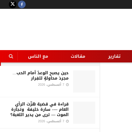
LATEST
TRENDING
Filter
بدء أولي فعاليات صالون الجودة
الإدارية بجامعة اسيوط
تقارير
مقالات
مع الناس
1 سبتمبر، 2016
حين يصبح الوعدُ أمام الحب…
مجردَ محاولةٍ للفِرار
7 أغسطس، 2026
قراءة في قضية هزّت الرأي
العام —- سارة خليفة وتجارة
الموت — ترى من يدير اللعبة؟
7 أغسطس، 2026