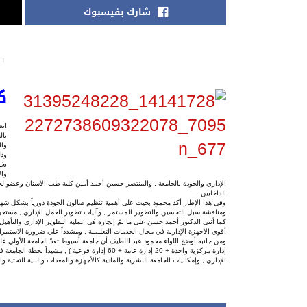
شارك بفيسبوك
NT
ك
انط
بال
وال
وذل
بخي
وال
الإداري والجودة بالجامعة , والمنتصر حسين أحمد أمين كلية طب الأسنان وعضو لج
الداخليين .
وفي هذا الإطار أكد محمود بخيت علي أهمية تنظيم صالون الجودة دورياً بشكل شهري 
ومناقشة سبل التحسين والتطوير المستمر , وآليات تطوير العمل الإداري , مستعرضاً في ذلك
أقوي الأجهزة الإدارية في مجال الخدمات التعليمية , ومشدداً علي ضرورة الاستمرار
ومن جانبه أوضح اللواء محمود عبد اللطيف أن جامعة أسيوط تعدّ الجامعة الأولي ع
إدارة مركزية واحدة + 20 إدارة عامة + 60 إدارة ف
الإداري , وإمكانيات الجامعة البشرية والمادية كالأجهزة والمعدات والبنية التحتية وا