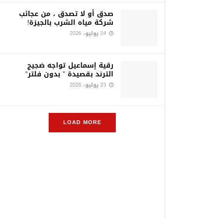
صدق أو لا تصدق ، من عجائب
شركة مياه الشرب بالجيزة!
24 يوليو، 2026
رقية إسماعيل تواجه ضجيج
الترند بقصيدة ” بدون فلتر”
23 يوليو، 2026
LOAD MORE