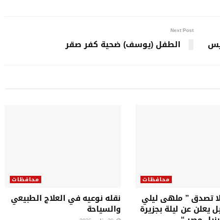
Next Post
يس
الطفل (يوسف) ضحية كفر صقر
محافظات
محافظات
ا تصدق ” ملهى ليلي
نقله نوعيه في العلاج الطبيعي
ل يعلن عن ليلة بجزيرة
والسياحة
بنيل مصر “