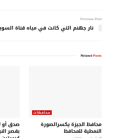
Previous Post
نار جهنم التي كانت في مياه قناة السو
Related
Posts
محافظات
محافظ الجيزة يكسرالصورة
صدق أو ل
النمطية للمحافظ
بقصر الني
إيبستين 