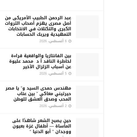
عبد الرحمن الطبيب الأمريكى من
أصل مصرى يهزم أصحاب الثروات
الكبرى والتكتلات في الانتخابات
التمهيدية ويربك الحسابات
6 أغسطس، 2026
بين الفانتازيا والواقعية قراءة
لخاطرة الناقد أ د محمد عليوة
عن أسباب الزلزال الأخير
5 أغسطس، 2026
مهندس حمدى السيد و” يا مصر
حيرتيني معاكي ” بين عتاب
المحب وصدق العشق للوطن
2 أغسطس، 2026
حين يصبح الشعر شاهدًا على
المأساة — أطفال غزة بعيون
ووجدان ” أبو الدنيا “