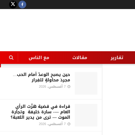
LATEST
TRENDING
Filter
بالصور : حملة مكبرة لإزالة
الإشغالات والتعديات بمدينة
الخصوص
تقارير
مقالات
مع الناس
6 أكتوبر، 2016
حين يصبح الوعدُ أمام الحب…
مجردَ محاولةٍ للفِرار
7 أغسطس، 2026
قراءة في قضية هزّت الرأي
العام —- سارة خليفة وتجارة
الموت — ترى من يدير اللعبة؟
7 أغسطس، 2026