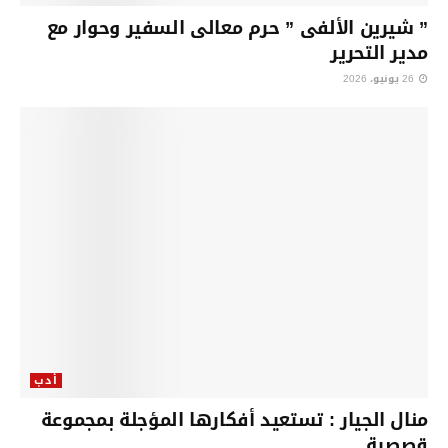
” شيرين الألفى ” حرم معالى السفير وحوار مع
مدير التحرير
26 يونيو، 2026
أدب
منال الجيار : تستعيد أفكارها المؤجلة بمجموعة
قصصية