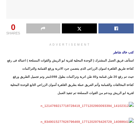
0
SHARES
ADVERTISEMENT
كتب خالد شاطر
استأنف فريق العمل المشترك ( الوحدة المحلية لقرية ابو الريش والقوات المسلحة ) اعماله فى رفع
كفاءة طريق القاهرة اسوان الزراعى الذى يتضمن جرد الاتربة ورفع القمامة والتراكمات
حيث تم رفع 20 طن قمامة و40 طن اتربة وتراكمات بطول 1098متر وتم تجميل الطريق ورفع
كفاءة المخالفات والقمامة وأتم الفريق عملة بطريق القاهرة أسوان الزراعي التابع للوحدة المحلية
لقرية ابو الريش وبدعم من القوات المسلحة تم تنفيذ العمل