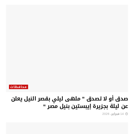
محافظات
صدق أو لا تصدق ” ملهى ليلي بقصر النيل يعلن
عن ليلة بجزيرة إيبستين بنيل مصر “
14 فبراير، 2026