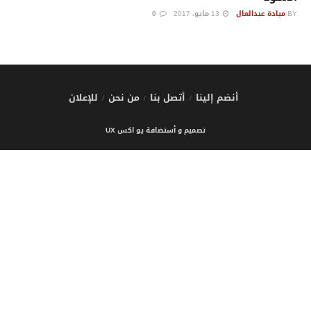
BY
ميادة عبدالعال
13 مايو، 2017
0
أنضم إلينا
أتصل بنا
من نحن
للإعلان
تصميم و أستضافة يو اكس UX