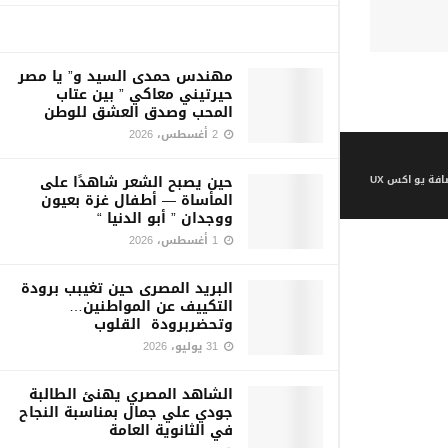
مهندس حمدى السيد و” يا مصر
حيرتيني معاكي ” بين عتاب
المحب وصدق العشق للوطن
2 أغسطس، 2026
حين يصبح الشعر شاهدًا على
فة يو اكس UX
المأساة — أطفال غزة بعيون
ووجدان ” أبو الدنيا “
1 أغسطس، 2026
البريد المصرى حين تغيبب برودة
التكييف عن المواطنين…
وتحضربرودة القلوب
31 يوليو، 2026
الشاهد المصري يهنئ الطالبة
جودي علي جمال بمناسبة النجاح
في الثانوية العامة