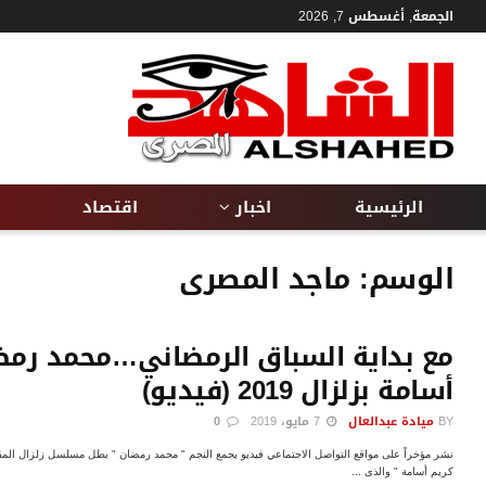
الجمعة, أغسطس 7, 2026
الرئيسية
اخبار
اقتصاد
الوسم:
ماجد المصرى
مع بداية السباق الرمضاني…محمد رمضا
أسامة بزلزال 2019 (فيديو)
BY
ميادة عبدالعال
7 مايو، 2019
0
نشر مؤخراً على مواقع التواصل الاجتماعي فيديو يجمع النجم " محمد رمضان " بطل مسلسل زلزال ال
كريم أسامة " والذى ...