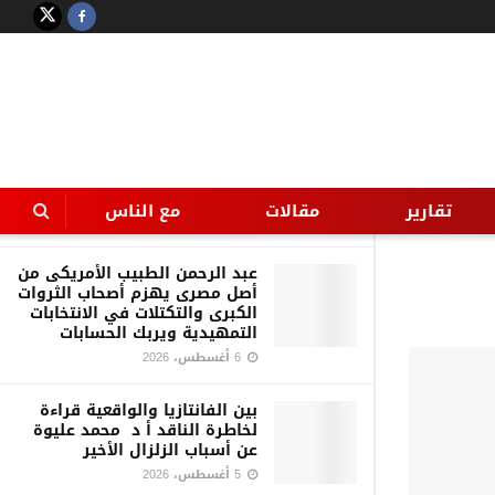
LATEST
TRENDING
Filter
قراءة في قضية هزّت الرأي العام
—- سارة خليفة وتجارة الموت —
ترى من يدير اللعبة؟
تقارير
مقالات
مع الناس
7 أغسطس، 2026
عبد الرحمن الطبيب الأمريكى من
أصل مصرى يهزم أصحاب الثروات
الكبرى والتكتلات في الانتخابات
التمهيدية ويربك الحسابات
6 أغسطس، 2026
بين الفانتازيا والواقعية قراءة
لخاطرة الناقد أ د محمد عليوة
عن أسباب الزلزال الأخير
5 أغسطس، 2026