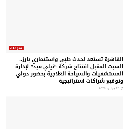
منوعات
القاهرة تستعد لحدث طبي واستثماري بارز..
السبت المقبل افتتاح شركة “تيلي ميد” لإدارة
المستشفيات والسياحة العلاجية بحضور دولي
وتوقيع شراكات استراتيجية
15 يوليو، 2026