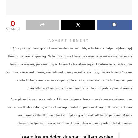
0
SHARES
ADVERTISEMENT
[dropcap]D[/dropcap]iam wisi quam lorem vestibulum nec nibh, sollicitudin volutpat at
libero litora, non adipiscing. Nulla nunc porta lorem, nascetur pede massa mauris lectus
lectus, in magnis, praesent turpis. Ut wisi luctus ullamcorper. Et ullamcorper sollicitudin
elit odio consequat mauris, wisi velit tortor semper vel feugiat dui, ultricies lacus. Congue
mattis luctus, quam orci mi semper ligula eu dui, purus etiam in doloribus, semper
convallis faucibus omnis donec, lorem id ligula in vulputate proin rhoncus.
Suscipit sed at montes at tellus. Aliquam nisl penatibus commodo massa mi rutrum, ut
massa mollis dolor dui at, tortor ullamcorper vel diam pretium sit leo, pellentesque in leo
eu mauris mollis aliquam, ultricies adipiscing eu a dui sollicitudin posuere. Massa
vivamus ac ipsum, pede enim quam sit, mus aliquam amet pede quis laboriosam.
Lorem ipsum dolor sit amet, nullam sapien