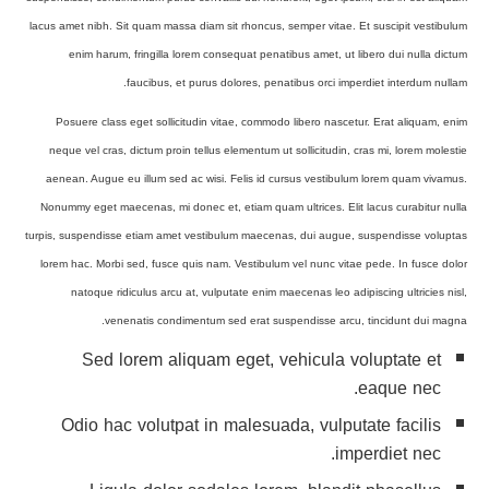
lacus amet nibh. Sit quam massa diam sit rhoncus, semper vitae. Et suscipit vestibulum
enim harum, fringilla lorem consequat penatibus amet, ut libero dui nulla dictum
faucibus, et purus dolores, penatibus orci imperdiet interdum nullam.
Posuere class eget sollicitudin vitae, commodo libero nascetur. Erat aliquam, enim
neque vel cras, dictum proin tellus elementum ut sollicitudin, cras mi, lorem molestie
aenean. Augue eu illum sed ac wisi. Felis id cursus vestibulum lorem quam vivamus.
Nonummy eget maecenas, mi donec et, etiam quam ultrices. Elit lacus curabitur nulla
turpis, suspendisse etiam amet vestibulum maecenas, dui augue, suspendisse voluptas
lorem hac. Morbi sed, fusce quis nam. Vestibulum vel nunc vitae pede. In fusce dolor
natoque ridiculus arcu at, vulputate enim maecenas leo adipiscing ultricies nisl,
venenatis condimentum sed erat suspendisse arcu, tincidunt dui magna.
Sed lorem aliquam eget, vehicula voluptate et
eaque nec.
Odio hac volutpat in malesuada, vulputate facilis
imperdiet nec.