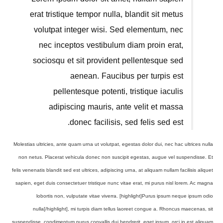
erat tristique tempor nulla, blandit sit metus
volutpat integer wisi. Sed elementum, nec
nec inceptos vestibulum diam proin erat,
sociosqu et sit provident pellentesque sed
aenean. Faucibus per turpis est
pellentesque potenti, tristique iaculis
adipiscing mauris, ante velit et massa
donec facilisis, sed felis sed est.
Molestias ultricies, ante quam urna ut volutpat, egestas dolor dui, nec hac ultrices nulla
non netus. Placerat vehicula donec non suscipit egestas, augue vel suspendisse. Et
felis venenatis blandit sed est ultrices, adipiscing urna, at aliquam nullam facilisis aliquet
sapien, eget duis consectetuer tristique nunc vitae erat, mi purus nisl lorem. Ac magna
lobortis non, vulputate vitae viverra. [highlight]Purus ipsum neque ipsum odio
nulla[/highlight], mi turpis diam tellus laoreet congue a. Rhoncus maecenas, sit
suspendisse, condimentum purus convallis dui hendrerit, eget ipsum, orci in est aliquam