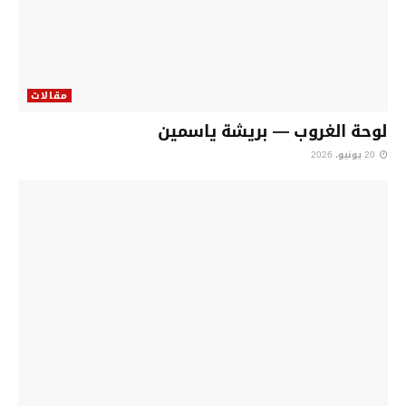
مقالات
لوحة الغروب — بريشة ياسمين
20 يونيو، 2026