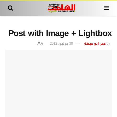
Post with Image + Lightbox
by
عمر ابو عيطة
30 يوليو، 2012
A
A