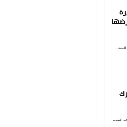
رة
رضها
 الحديدي
رك
بد اللطيف،