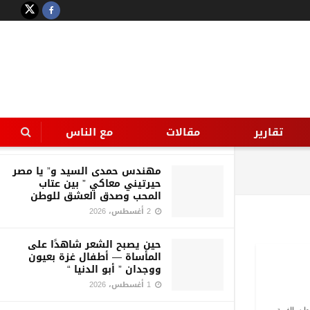
LATEST
TRENDING
Filter
بين الفانتازيا والواقعية قراءة
لخاطرة الناقد أ د محمد عليوة عن
أسباب الزلزال الأخير
تقارير
مقالات
مع الناس
5 أغسطس، 2026
مهندس حمدى السيد و” يا مصر
حيرتيني معاكي ” بين عتاب
المحب وصدق العشق للوطن
2 أغسطس، 2026
حين يصبح الشعر شاهدًا على
المأساة — أطفال غزة بعيون
ووجدان ” أبو الدنيا “
1 أغسطس، 2026
طن. الغربة