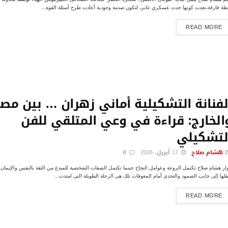
ظة فارقة،تعدت كونها حدث عسكري عابر، لتكون صدمة وجودية أعادت طرح أسئلة القوة...
DETAILS
READ MORE
لفنانة التشكيلية أماني زهران … بين مصر
الخارج: قراءة في وعي المتلقي للفن
لتشكيلي
هشام صلاح
17 أبريل، 2026
0
ار هشام صلاح تكتمل الروعة وعوامل النجاح حينما تكتمل الصفات الشخصية للمبدع من الثقة بالنفس والإيمان ب
قلها إلى جانب الصمود والتحدى أمام المعوقات تلك هى الرحلة الطويلة التى امتدت...
DETAILS
READ MORE