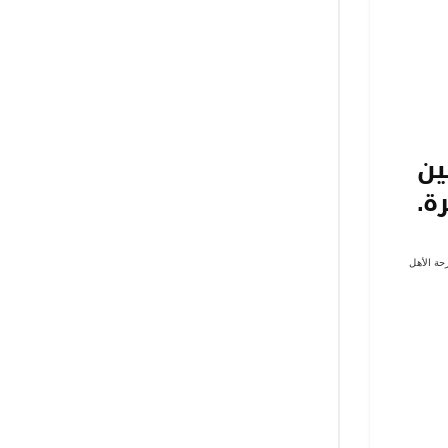
ين
ة.
حة الأهل