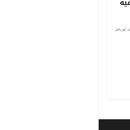
 اعلاميه
وع تخرج بعنوان "هو راجل