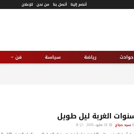
أنضم إلينا
أتصل بنا
من نحن
للإعلان
حوادث
رياضة
سياسة
فن
نوات الغربة ليل طويل
سيد حجاج
28 مايو، 2026
0
رف أبو عيطة رئيس مجلس الإدارة تجربة إنسانية عميقة، محملة بالشوق، الصبر، وذكريات البعد عن الأهل والو