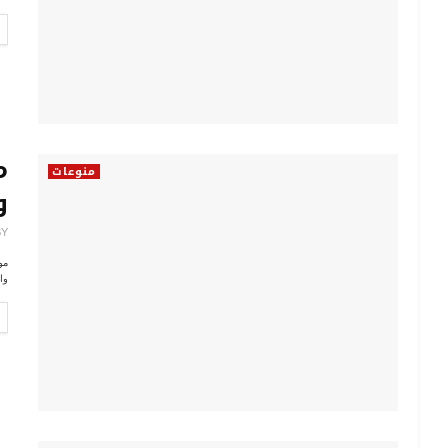
م
منوعات
و
BY
مو
وا