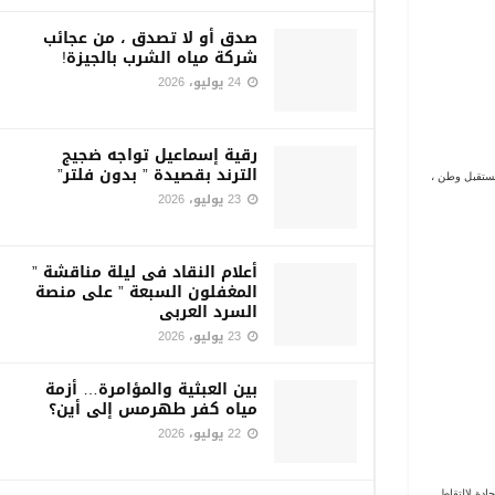
صدق أو لا تصدق ، من عجائب
شركة مياه الشرب بالجيزة!
24 يوليو، 2026
رقية إسماعيل تواجه ضجيج
الترند بقصيدة ” بدون فلتر”
مستقبل وطن ،
23 يوليو، 2026
أعلام النقاد فى ليلة مناقشة ”
المغفلون السبعة ” على منصة
السرد العربى
23 يوليو، 2026
بين العبثية والمؤامرة… أزمة
مياه كفر طهرمس إلى أين؟
22 يوليو، 2026
دة لالتقاط