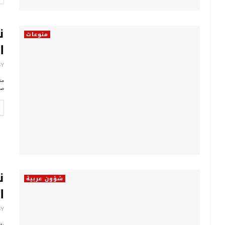
ن
منوعات
ا
BY
مت
صال
ن
شؤون عربية
ا
BY
بق