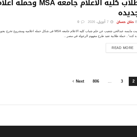
طلاب كليه الاعلام جامعه MSA وحمله
ديده
حنان حسان
7 أبريل، 2026
0
كتبت مايسه عبدالحى شعيب عن حلم شباب كليه الاعلام جامعه MSA فى شكل حمله اعلاميه ومشر
ه كده".. حملة طلابية تعيد طرح مفهوم الرجولة في مصر...
DETAILS
READ MORE
Next
806
…
3
2