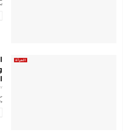
لح
ا
المرأة
و
ا
BY
حو
وث