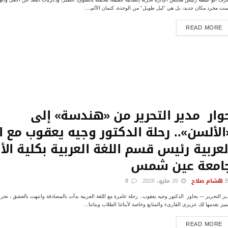
ست مجرد مكان جديد، بل هي "ليل طويل" من الوحدة، كتمان الألم،...
DETAILS
READ MORE
وار مدير التحرير من «هندسة» إلى
الألسن».. رحلة الدكتور وجيه يعقوب مع ا
لعربية رئيس قسم اللغة العربية بكلية ال
امعة عين شمس
هشام صلاح
26 مايو، 2026
0
ير التحرير --- يحاور الدكتور وجيه يعقوب.. رحلة عامرة مع اللغة العربية بدأت بالمصادفة وانتهت بالعشق ، تجربة
ميز نقدمها لك عزيزى القارىء والمتابع وخاصة لأبنائنا الطلاب وبناتنا...
DETAILS
READ MORE