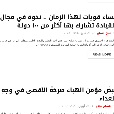
ساء قويات لهذا الزمان .. ندوة في مجال
لقيادة تشارك بها أكثر من ١٠٠ دولة
حنان حسان
25 مايو، 2026
0
ابعة: هناء الحديدي حضرت ا.د. نسرين صلاح عمر عضو لجنة التعليم والبحث العلمي بمجلس النواب عن حزب 
ون ثقافي لدعم المرأة بالتعاون مع جمعية الشابات المسيحيات (YWCA)...
DETAILS
READ MORE
بضُ مؤمن الهباء صرخةُ الأقصى في وجهِ
لعداء
هشام صلاح
28 أبريل، 2026
0
لم هشام صلاح يطل كتاب “طوفان الأقصى.. معجزة العصر” للكاتب الصحافى الكبيرمؤمن الهباء بوصفه محاولة جا