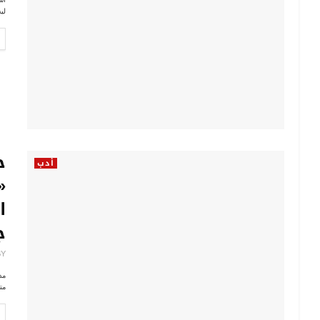
لي
ح
أدب
«
ا
ج
BY
مد
مت