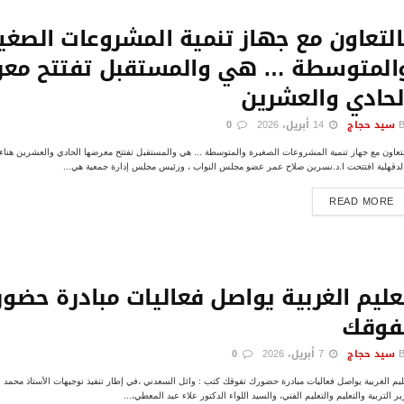
التعاون مع جهاز تنمية المشروعات الصغي
المتوسطة … هي والمستقبل تفتتح مع
لحادي والعشرين
سيد حجاج
14 أبريل، 2026
0
لتعاون مع جهاز تنمية المشروعات الصغيرة والمتوسطة ... هي والمستقبل تفتتح معرضها الحادي والعشرين هناء
لدقهلية افتتحت ا.د.نسرين صلاح عمر عضو مجلس النواب ، ورئيس مجلس إدارة جمعية هي...
DETAILS
READ MORE
عليم الغربية يواصل فعاليات مبادرة حضو
فوقك
سيد حجاج
7 أبريل، 2026
0
ليم الغربية يواصل فعاليات مبادرة حضورك تفوقك كتب : وائل السعدني ،في إطار تنفيذ توجيهات الأستاذ محمد ع
ير التربية والتعليم والتعليم الفني، والسيد اللواء الدكتور علاء عبد المعطي،...