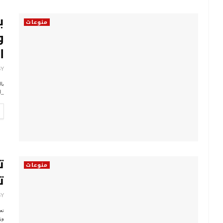
ب
منوعات
و
ا
BY
با
_ا
ت
منوعات
ت
BY
تع
وز