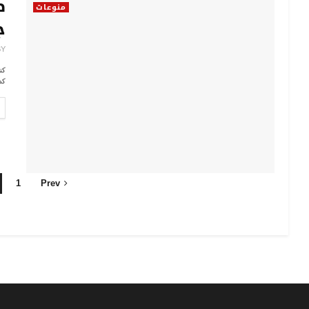
منوعات
ج
BY
كد
1
Prev