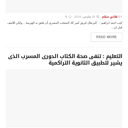
BY
هاني سلام
26 مارس، 2018
0
كتب احمد ابراهيم : البرتغال فريق كبير كاد المنتخب المصري أن يلحق به الهزيمة .. ولكن للأسف
قبل ان...
DETAILS
READ MORE
التعليم : تنفى صحة الكتاب الدورى المسرب الذى
يشير لتطبيق الثانوية التراكمية