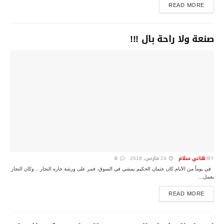
DETAILS
READ MORE
صنعة ولا راحة بال !!!
BY
هاني سلام
24 مارس، 2018
0
في يوماً من الأيام كان عثمان الحكيم يمشي في السوق، فمر على ورشة جاره النجار .. وكان النجار
يعمل...
DETAILS
READ MORE