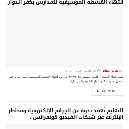
انتهاء الانشطه الموسيقيه للمدارس بكفر الدوار
BY
هاني سلام
23 مارس، 2018
0
كتبت علياء الجميلى : اليوم الخميس ٢٢/٣/٢٠١٨ كان يوم انتهاء الانشطه الموسيقيه للمدارس واقيم
الحفل بمدرسه كفرالدوار الثانويه بنات وشارك...
DETAILS
READ MORE
التعليم تُعقد ندوة عن الجرائم الإلكترونية ومخاطر
الإنترنت عبر شبكات الفيديو كونفرانس .