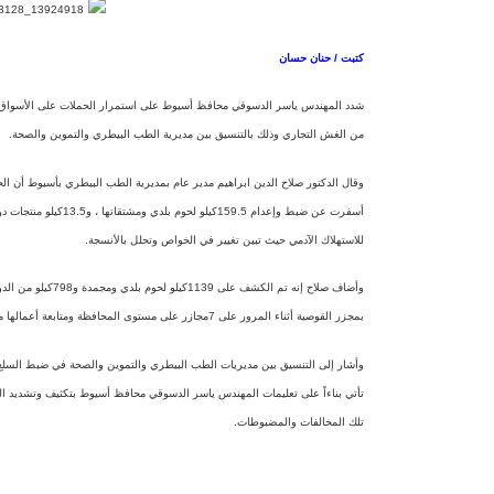
كتبت / حنان حسان
شدد المهندس ياسر الدسوقي محافظ أسيوط على استمرار الحملات على الأسواق ومنا
من الغش التجاري وذلك بالتنسيق بين مديرية الطب البيطري والتموين والصحة.
وقال الدكتور صلاح الدين ابراهيم مدير عام بمديرية الطب البيطري بأسيوط أن الحمل
للاستهلاك الآدمي حيث تبين تغيير في الخواص وتحلل بالأنسجة.
بمجزر القوصية أثناء المرور على 7مجازر على مستوى المحافظة ومتابعة أعمالها مشيراً إلى ذبح 1272ذبيحة بمجازر المحافظة خلال الإسبوع الماضي.
وأشار إلى التنسيق بين مديريات الطب البيطري والتموين والصحة في ضبط السلع ا
تأتي بناءاً على تعليمات المهندس ياسر الدسوقي محافظ أسيوط بتكثيف وتشديد الرقا
تلك المخالفات والمضبوطات.