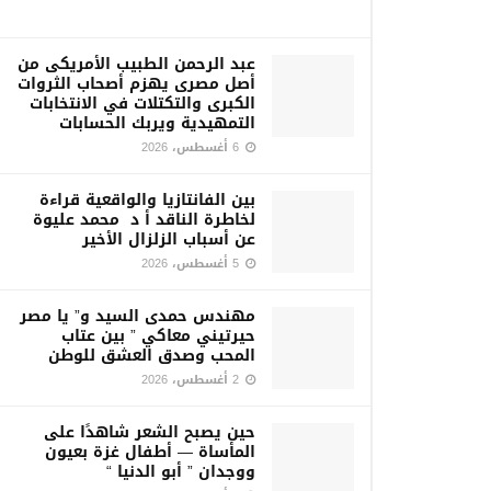
عبد الرحمن الطبيب الأمريكى من
أصل مصرى يهزم أصحاب الثروات
الكبرى والتكتلات في الانتخابات
التمهيدية ويربك الحسابات
6 أغسطس، 2026
بين الفانتازيا والواقعية قراءة
لخاطرة الناقد أ د محمد عليوة
عن أسباب الزلزال الأخير
5 أغسطس، 2026
مهندس حمدى السيد و” يا مصر
حيرتيني معاكي ” بين عتاب
المحب وصدق العشق للوطن
2 أغسطس، 2026
حين يصبح الشعر شاهدًا على
المأساة — أطفال غزة بعيون
ووجدان ” أبو الدنيا “