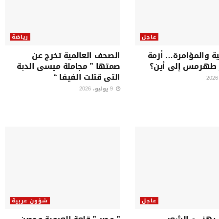
عاجل
رياضة
ية والمؤامرة… أزمة
الصحف العالمية تخرج عن
 طهرمس إلى أين؟
صمتها ” مجاملة ميسى الدبة
التى قتلت الفيفا “
9 يوليو، 2026
عاجل
شؤون عربية