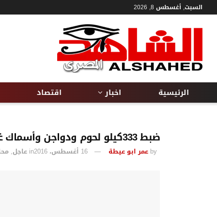
السبت, أغسطس 8, 2026
الرئيسية
اخبار
اقتصاد
ضبط 333كيلو لحوم ودواجن وأسماك غير صالة للاستخدام باسيوط
by
عمر ابو عيطة
16 أغسطس، 2016
in
عاجل
,
محا