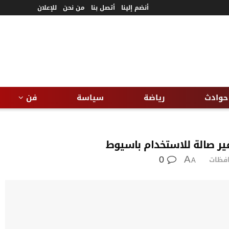
أنضم إلينا
أتصل بنا
من نحن
للإعلان
حوادث
رياضة
سياسة
فن
0
فظات
A
A