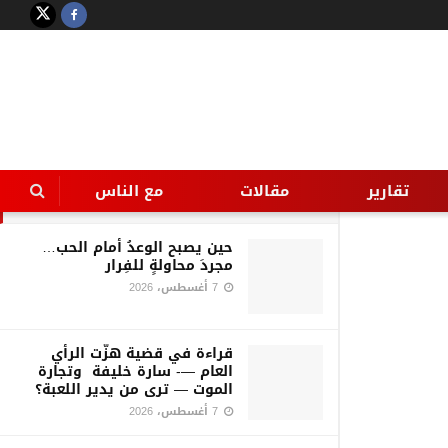
LATEST
TRENDING
Filter
ضبط 333كيلو لحوم ودواجن
وأسماك غير صالة للاستخدام
باسيوط
تقارير
مقالات
مع الناس
16 أغسطس، 2016
حين يصبح الوعدُ أمام الحب…
مجردَ محاولةٍ للفِرار
7 أغسطس، 2026
قراءة في قضية هزّت الرأي
العام —- سارة خليفة وتجارة
الموت — ترى من يدير اللعبة؟
7 أغسطس، 2026