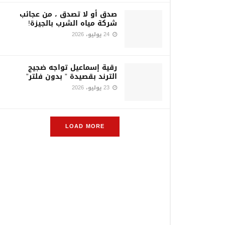
صدق أو لا تصدق ، من عجائب
شركة مياه الشرب بالجيزة!
24 يوليو، 2026
رقية إسماعيل تواجه ضجيج
الترند بقصيدة ” بدون فلتر”
23 يوليو، 2026
LOAD MORE