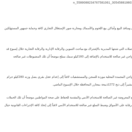
فذ البيع وأماكن بيع اللحوم والأسماك ومحاربة صور الإستغلال التجاري كافة وحماية جمهور المستهلكين
ات التي شنتها المديرية بالإشتراك مع مباحث التموين والرقابة الإدارية والرقابة التجارية خلال إسبوع قد
أسفرت عن ضبط وإعدام 159.5كيلو لحوم بلدي ومشتقاتها ، و13.5كيلو منتجات دواجن غير صالحة للاستخدام بالإضافة إلى 160كيلو سمك مملح موضحاً أن تلك المضبوطات غير صالحه
وأضاف صلاح إنه تم الكشف على 1139كيلو لحوم بلدي ومجمدة و798كيلو من الدواجن المجمدة المحلية موردة للسجن والمستشفيات لافتاً إلى إعدام عجل بقري يصل وزنه 280كيلو جرام
لمعروضة غير الصالحة للاستخدام الآدمي والمقدمة للحفاظ على صحة المواطنين موضحاً أن تلك الحملات
بة على الأسواق وضبط السلع غير صالحة للاستخدام الآدمي لافتاً إلى إتخاذ كافة الإجراءات القانونية حيال