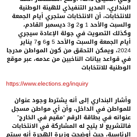
البنداري، المدير التنفيذي للهيئة الوطنية
للانتخابات، أن الانتخابات ستجري أيام الجمعة
والسبت والأحد 1 و2 و3 ديسمبر القادم،
وكذلك التصويت في جولة الإعادة سيجري
أيام الجمعة والسبت والأحد 5 و6 و7 يناير
2024، ويمكن التحقق من كون المواطن مدرجا
في قواعد بيانات الناخبين من عدمه، عبر موقع
الوطنية للانتخابات
https://www.elections.eg/inquiry
وأشار البنداري إلى أنه يشترط وجود عنوان
للمواطن في الداخل، وأن أي مواطن مسجل
عنوانه في بطاقة الرقم “مقيم في الخارج”
فالتشريع لا يتيح له المشاركة في الانتخابات
الرئاسية، حيث أوضحت وزيرة الهجرة أنه سيتم