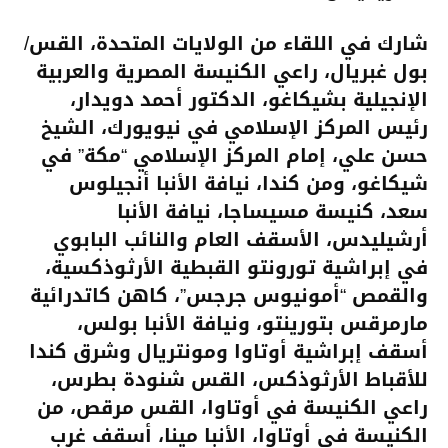
شارك في اللقاء من الولايات المتحدة، القس/
بول غبريال، راعي الكنيسة المصرية والعربية
الإنجيلية بشيكاغو، الدكتور أحمد دويدار،
رئيس المركز الإسلامي في نيويورك، الشيخ
حسن علي، إمام المركز الإسلامي “مكة” في
شيكاغو، ومن كندا، نيافة الأنبا أنجيلوس
سعد، كنيسة مسيساجا، نيافة الأنبا
أرشيليدس، الأسقف العام والنائب البابوي
في إبراشية تورونتو القبطية الأرثوذكسية،
والقمص “أمونيوس جرجس”، كاهن كاتدرائية
مارمرقس بتورينتو، ونيافة الأنبا بولس،
أسقف إبراشية أوتاوا ومونتريال وشرق كندا
للأقباط الأرثوذكس، القس شنودة بطرس،
راعي الكنيسة في أوتاوا، القس مرقص، من
الكنيسة في أوتاوا، الأنبا مينا، أسقف غرب