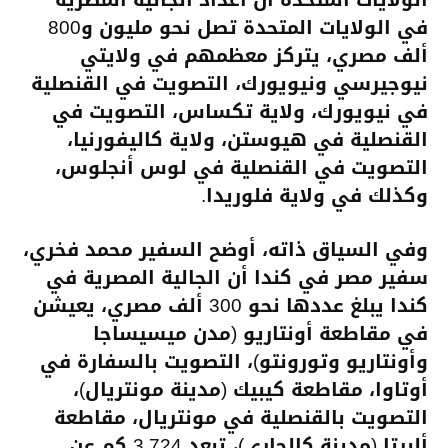
في الولايات المتحدة تصل نحو مليون و800
ألف مصري، يتركز معظمهم في ولايتي
نيوجيرسي ونيويورك، التصويت في القنصلية
في نيويورك، ولاية تكساس، التصويت في
القنصلية في هيوستن، ولاية كاليفورنيا،
التصويت في القنصلية في لوس أنجلوس،
وكذلك في ولاية فلوريدا.
وفي السياق ذاته، أوضح السفير محمد فخري،
سفير مصر في كندا أن الجالية المصرية في
كندا يبلغ عددها نحو 300 ألف مصري، يعيشن
في مقاطعة أونتاريو (مدن ميسيساجا
وأونتاريو وتورونتو)، التصويت بالسفارة في
أوتاوا، مقاطعة كيبيك (مدينة مونتريال)،
التصويت بالقنصلية في مونتريال، مقاطعة
ألبرتا (مدينة كالجاري)، تبعد 3.724 كم عن