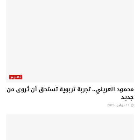
تعليم
محمود العريني.. تجربة تربوية تستحق أن تُروى من
جديد
11 يوليو، 2026