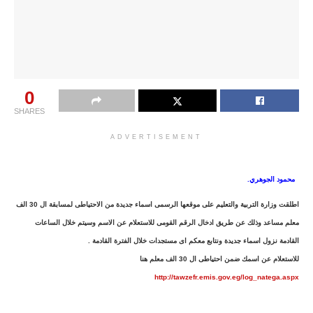
0
SHARES
ADVERTISEMENT
محمود الجوهري.
اطلقت وزارة التربية والتعليم على موقعها الرسمى اسماء جديدة من الاحتياطى لمسابقة ال 30 الف
معلم مساعد وذلك عن طريق ادخال الرقم القومى للاستعلام عن الاسم وسيتم خلال الساعات
القادمة نزول اسماء جديدة ونتابع معكم اى مستجدات خلال الفترة القادمة .
للاستعلام عن اسمك ضمن احتياطى ال 30 الف معلم هنا
http://tawzefr.emis.gov.eg/log_natega.aspx