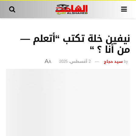
نيفين خلة تكتب “أتعلم —
من أنا ؟ “
by
سيد حجاج
2 أغسطس، 2025
A
A