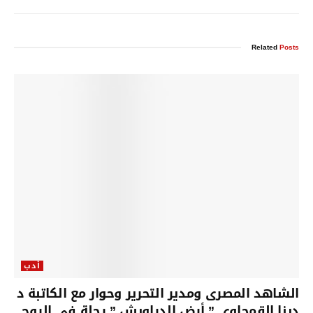
Related
Posts
أدب
الشاهد المصرى ومدير التحرير وحوار مع الكاتبة د
دينا القمحاوى ” أرض الدراويش ” رحلة فى الروح