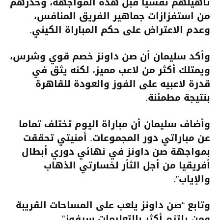
تأهيلهم نفسيا قبل هذه المواجهة، وحذرهم
من استفزازات جماهير الفريق المنافس،
وعدم الاعتراض على حكم المباراة الكيني.
وأكد سليمان أن ‏صن داونز خصم قوي وشرس،
ويمتلك أكثر من لاعب مميز، لكنه يثق في
قدرة لاعبيه على الفوز والعودة للقاهرة
بنتيجة مطمئنة.
وأضاف سليمان أن مباراة اليوم تختلف تماما
عن مباراتي دور المجموعات. أمنيتي تحققت
بمواجهة صن داونز في نهائي دوري أبطال
أفريقيا من أجل الثأر لخسارتي الذهاب
والإياب”.
وتابع “صن داونز يلعب على المساحات القريبة
ومن يلتزم أكثر بالتعليمات سيفوز”