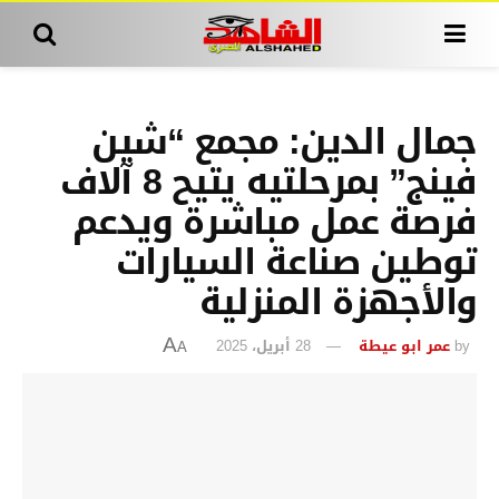
جمال الدين: مجمع “شين
فينج” بمرحلتيه يتيح 8 آلاف
فرصة عمل مباشرة ويدعم
توطين صناعة السيارات
والأجهزة المنزلية
by
عمر ابو عيطة
28 أبريل، 2025
A
A