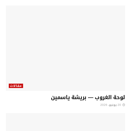
مقالات
لوحة الغروب — بريشة ياسمين
20 يونيو، 2026