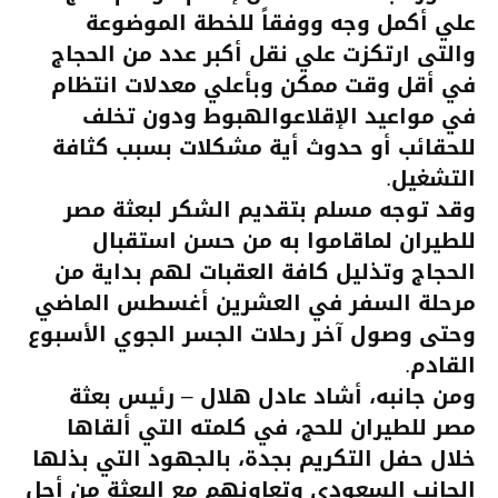
علي أكمل وجه ووفقاً للخطة الموضوعة
والتى ارتكزت علي نقل أكبر عدد من الحجاج
في أقل وقت ممكن وبأعلي معدلات انتظام
في مواعيد الإقلاع
والهبوط ودون تخلف
للحقائب أو حدوث أية مشكلات بسبب كثافة
التشغيل.
وقد توجه مسلم بتقديم الشكر لبعثة مصر
للطيران لماقاموا به من حسن استقبال
الحجاج وتذليل كافة العقبات لهم بداية من
مرحلة السفر في العشرين أغسطس الماضي
وحتى وصول آخر رحلات الجسر الجوي الأسبوع
القادم.
ومن جانبه، أشاد عادل هلال – رئيس بعثة
مصر للطيران للحج، في كلمته التي ألقاها
خلال حفل التكريم بجدة، بالجهود التي بذلها
الجانب السعودي وتعاونهم مع البعثة من أجل