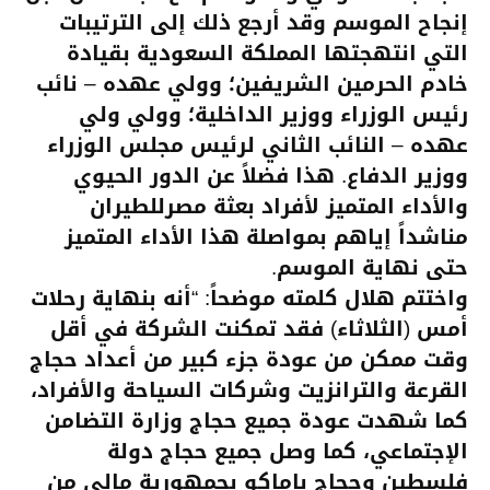
إنجاح الموسم وقد أرجع ذلك إلى الترتيبات
التي انتهجتها المملكة السعودية بقيادة
خادم الحرمين الشريفين؛ وولي عهده – نائب
رئيس الوزراء ووزير الداخلية؛ وولي ولي
عهده – النائب الثاني لرئيس مجلس الوزراء
ووزير الدفاع. هذا فضلاً عن الدور الحيوي
والأداء المتميز لأفراد بعثة مصرللطيران
مناشداً إياهم بمواصلة هذا الأداء المتميز
حتى نهاية الموسم.
واختتم هلال كلمته موضحاً: “أنه بنهاية رحلات
أمس (الثلاثاء) فقد تمكنت الشركة في أقل
وقت ممكن من عودة جزء كبير من أعداد حجاج
القرعة والترانزيت وشركات السياحة والأفراد،
كما شهدت عودة جميع حجاج وزارة التضامن
الإجتماعي، كما وصل جميع حجاج دولة
فلسطين وحجاج باماكو بجمهورية مالي من