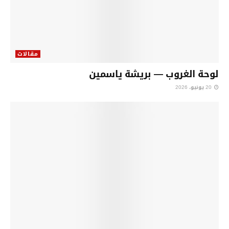
مقالات
لوحة الغروب — بريشة ياسمين
20 يونيو، 2026