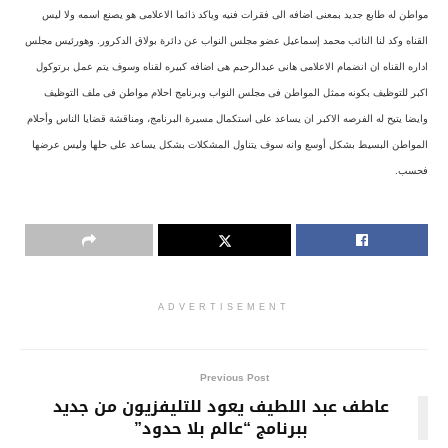
مواطن له طابع جديد بمعنى اضافه الى فقرات فنيه وياكد ذائما الاعلامى هو يصنع اسمه ولا ليس
القناه وكد لنا النائب محمد إسماعيل عضو مجلس النواب عن دائرة بولاق الدكرور. وهورئيس مجلس
اداره القناه ان انضمام الاعلامى هانى عبدالرحيم هى اضافه كبيره لقناه وسوف يتم عمل برتوكول
اكبر للتوظيف بكونه ممثل المواطن فى مجلس النواب وبرنامج احلام مواطن فى ملف التوظيف
وايضا يتيح له الفرصه الاكبر ان يساعد على استكمال مسيرة البرنامج، ومناقشة قضايا الناس وأحلام
المواطن البسيط بشكل أوسع وانه سوف يتناول المشكلات بشكل يساعد على حلها وليس عرضها
فحسب.
ADVERTISEMENT
Previous Post
عاطف عبد اللطيف يعود للتليفزيون من جديد
ببرنامج “عالم بلا حدود”