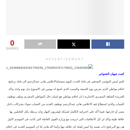
0
SHARES
ADVERTISEMENT
كتبت جيهان الشنواني
اقيم امس المؤتمر الصحفى فى قناه الحدث اليوم بنضمامالاعلامى هانى عبدالرحيم الى قناه برنامج
احلام مواطن الذى يعرض يوم الجمعه والسبت الذى اصبح له يومين فى الاسبوع بدل يوم واحد واكد
(لجريدة الشاهد المصري الاخباريه ) ان احلام مواطن هو لسان حال المواطن المصرى وملف توظيف
الشباب والذى استطاع فيه الاعلامى هانى عبدالرحيم توظيف العديد من الشباب سواء بشركات داخل
مصر أو خارجها، فيما أكد على احترامه الكامل لشبكة تليفزيو
ن النهار وانه يربطه بكل العاملين بها
علاقة طيبة.واكد ان كل الاتفاقيات التى ابرمت مع وزاره القوى العامله التى كانت فى الموسم الاول
هى مع البرنامج دات نفسه ولا ليس لقناه اى علاقه بيها وكما اكد هانى لنا ان الموسم الجديد فى احلام