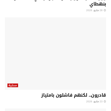
بنهطاي
28 مايو، 2026
محلية
قادرون.. لكنهم فاشلون بامتياز
23 مايو، 2026