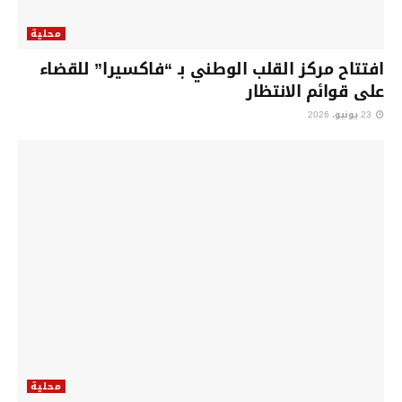
محلية
افتتاح مركز القلب الوطني بـ “فاكسيرا” للقضاء
على قوائم الانتظار
23 يونيو، 2026
محلية