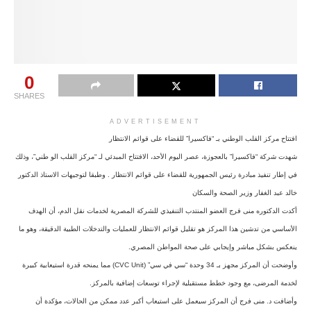
0
SHARES
ADVERTISEMENT
افتتاح مركز القلب الوطني بـ “فاكسيرا” للقضاء على قوائم الانتظار
شهدت شركة “فاكسيرا” بالعجوزة، عصر اليوم الأحد، الافتتاح المبدئي لـ “مركز القلب الو طني”، وذلك
في إطار تنفيذ مبادرة رئيس الجمهورية للقضاء على قوائم الانتظار . وطبقا لتوجيهات الاستاذ الدكتور
خالد عبد الغفار وزير الصحة والسكان
أكدت الدكتوره منى فرج العضو المنتدب التنفيذي للشركة المصرية لخدمات نقل الدم، أن الهدف
الأساسي من تدشين هذا المركز هو تقليل قوائم الانتظار للعمليات والتدخلات الطبية الدقيقة، وهو ما
ينعكس بشكل مباشر وإيجابي على صحة المواطن المصري.
وأوضحت أن المركز مجهز بـ 34 وحدة “سي في سي” (CVC Unit) مما يمنحه قدرة استيعابية كبيرة
لخدمة المرضى، مع وجود خطط مستقبلية لإجراء توسعات إضافية بالمركز.
وأضافت د. منى فرج أن المركز سيعمل على استيعاب أكبر عدد ممكن من الحالات، مؤكدة أن