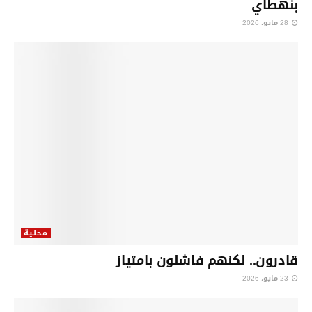
بنهطاي
28 مايو، 2026
محلية
قادرون.. لكنهم فاشلون بامتياز
23 مايو، 2026