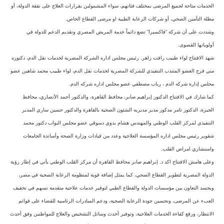
الخدمات متاحة لجميع المرضى بمختلف فئاتهم، سواء المشمولين بقرارات العلاج على نفقة الدولة، أو
مظلة التأمين الصحي، أو شركات الرعاية الطبية او مرضى القطاع الخاص.
وشددت على أن شركة “فاكسيرا” تضع دائماً خدمة المريض المصري وتقديم الدعم للدولة في
أولوياتها القصوى.
شهد الافتتاح لواء طبيب رافت زاهر. رئيس مجلس اداره الشركة المصرية لخدمات نقل الدم، دكتوره
مني فرج العضو المنتدب التنفيذي للشركة المصرية لخدمات نقل الدم، لواء طبيب محمد شاهين عضو
مجلس إدارة شركه الدم ، رباب مصطفي عضو مجلس اداره شركه الدم.
كما شارك في الافتتاح الدكتور إبراهيم صابر، محافظ القاهرة، والدكتور أحمد الأنصاري، محافظ
الجيزة، الدكتور تامر مدكور مدير مديريه الشئون الصحية بالقاهرة والدكتور حسين ساري المدير
التنفيذي لمركز القلب الوطني والمهندس هشام بدوي دسوقي عضو مجلس النواب دكتور محمد
شقوير رئيس مجلس اداره المؤسسة العلاجية وعدد من قيادات وزارة الصحة وأساتذة الجامعات
واستشاري امراض القلب.
وعلى هامش الافتتاح اكد د. إبراهيم صابر محافظ القاهرة أن مركز القلب الوطني يأتي في إطار رؤية
الدولة المصرية لتطوير القطاع الصحي، كما يمثل إضافة قوية لمنظومة الرعاية الصحية في مصر،
ويجسد التعاون بين مؤسسات الدولة والقطاع الطبي لتوفير خدمات علاجية متقدمة تسهم في تخفيف
العبء عن المرضى، وتحسين جودة الرعاية الصحية، ودعم المبادرات الرئاسية للقضاء على قوائم
الانتظار، ورفع كفاءة الخدمات العلاجية، وتوفير أحدث وسائل التشخيص والعلاج للمواطنين وفق أحدث