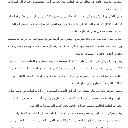
المعايير العالمية، خاصة في مجال أمراض القلب الذي يعد من أكثر التخصصات احتياجًا إلى التدخلات
الطبية الدقيقة.
جدير بالذكر أن المركز يقع في مقر شركة فاكسيرا بالعجوزة (51 شارع وزارة الزراعة)، وقد انطلقت
فعاليات الافتتاح في تمام الساعة الرابعة من عصر اليوم لتعلن عن بدء مرحلة جديدة من الرعاية
الطبية المتخصصة في مجال قسطرة القلب.
المركز مقام على مساحة 1600 متر مربع، ويتكون من أربعة طوابق تضم عيادات خارجية متخصصة،
ووحدة متقدمة للأشعة المقطعية، ووحدة للرعاية القلبية، ومعامل طبية متكاملة، ووحدة قسطرة قلبية
مجهزة بأحدث الأجهزة والتقنيات العالمية.
ويستهدف المركز خلال أقل من عام تنفيذ خطة توسعية طموحة تشمل رفع الطاقة الاستيعابية إلى
100 سرير، وإضافة غرفة قسطرة قلب ثانية، وإنشاء غرفتى عمليات لجراحات القلب المفتوح، بما
يضاعف القدرة على استقبال المرضى وإجراء التدخلات العلاجية والجراحية الدقيقة، والتعامل مع
الحالات الحرجة والطوارئ على مدار الساعة.
ويضم المركز نخبة من كبار استشاريين أمراض القلب والقسطرة وجراحات القلب من معهد القلب
القومي والجامعات المصرية، إلى جانب الاستعانة باستشاريين وخبراء أجانب، بما يضمن نقل أحدث
الخبرات الطبية العالمية وتقديم خدمات علاجية وفق أحدث البروتوكولات الدولية.
ويقدم مركز القلب الوطني منظومة متكاملة من الخدمات الطبية تشمل الكشف والاستشارات
المتخصصة، والتشخيص الدقيق، والفحص المبكر لاكتشاف العيوب الخلقية بالقلب، ومتابعة أمراض
القلب لدى الأطفال والبالغين، وتشخيص أمراض القلب المرتبطة بمرض السكرى وارتفاع ضغط