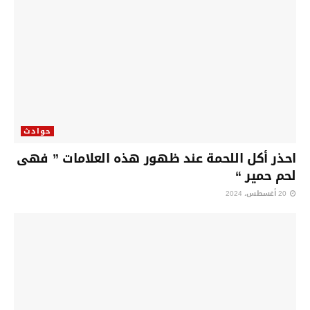
حوادث
احذر أكل اللحمة عند ظهور هذه العلامات ” فهى
لحم حمير “
20 أغسطس، 2024