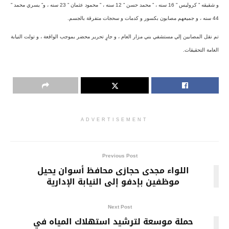
و شقيقه ” كروليس ” 16 سنه ، ” محمد حسن ” 12 سنه ، ” محمود عثمان ” 23 سنه ، و” يسري محمد ”
44 سنه ، و جميعهم مصابون بكسور و كدمات و سحجات متفرقة بالجسم.
تم نقل المصابين إلي مستشفي بني مزار العام ، و جارٍ تحرير محضر بموجب الواقعة ، و تولت النيابة
العامة التحقيقات.
ADVERTISEMENT
Previous Post
اللواء مجدى حجازى محافظ أسوان يحيل
موظفين بإدفو إلى النيابة الإدارية
Next Post
حملة موسعة لترشيد استهلاك المياه في