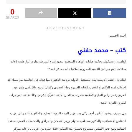
0
SHARES
ADVERTISEMENT
أجنده الخميس
كتب – محمد حفني
القاهرة .. تستكمل محكمة جنايات القاهرة المنعقدة بمعهد امناء الشرطة بطرة، غدا، جلسة إعادة
محاكمة المتهمين فى القضية المعروفة إعلاميا بـ”مذبحة كرداسة “.
القاهرة .. تنظم أكاديمية بناة المستقبل الدولية برئاسة الدكتورة مها فؤاد، فى الخامسة من مساء غد،
احتفالية لمنح الدكتوراة الفخرية للفنانة القديرة رجاء الجداوي وكمال أبورية والإعلامي ماهر عبد
العزيز رئيس راديو النيل والإعلامية هاجر سعد الدين بإذاعة القرآن الكريم، وذلك بقاعة المؤتمرات
الكبري بالقرية الذكية .
بنى سويف.. يشهد الدكتور أحمد زكى بدر، وزير الدولة للتنمية المحلية، والدكتورة غادة والى، وزيرة
التضامن الاجتماعى، والدكتور مصطفى مدبولي وزير الإسكان والمرافق والمجتمعات العمرانية، غدا،
احتفالية وضع حجر الأساس لمشروع تحسين بيئة السكان 326 أسرة من الأولى بالرعاية بمركز