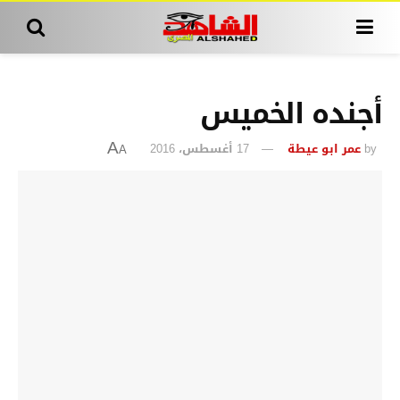
أجنده الخميس
by
عمر ابو عيطة
17 أغسطس، 2016
A
A