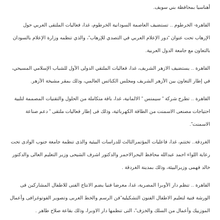
أهناسيا بمحافظة بني سويف.
القاهرة- الخرطوم .. تستضيف العاصمة السودانية الخرطوم، غدا، فعاليات الملتقى العربي حول
الإرهاب تحت عنوان “دور الإعلام العربي في التصدي للإرهاب”، والذي تنظمه وزارة الإعلام بالسودان
بالتعاون مع جامعة الدول العربية.
القاهرة .. يستضيف الازهر الشريف، غدا، فعاليات الملتقي الدولى الأول للشباب الإسلامي المسيحي،
في إطار التعاون بين الأزهر الشريف ومجلس الكنائس العالمي، وذلك بمقر مشيخة الأزهر.
القاهرة .. تطرح شركة ” سيمنس ” الالمانية، غدا، باقة متكاملة من الحلول والتقنيات المصممة لتلبية
احتياجات مصنعى الاسمنت من الطاقة الكهربائية، وذلك فى إطار فعاليات ملتقى ” دعم صناعة
الاسمنت”.
الغردقة.. تختتم، غدا، فاعليات المؤتمرالثالث للدراسات البيئية والذى تنظمة جامعة جنوب الوادى تحت
رعاية اللواء احمد عبدالله محافظ البحرالاحمر والدكتور اشرف الشيحى وزير التعليم العالى والدكتور
خالد فهمى وزيرالبيئة، وذلك بمدينة الغردقة .
القاهرة .. تنظم دار الأوبرا المصرية، غدا، معرضا فنيا يضم الانتاج الفنى للاطفال المشاركين فى
الورشة فنية لتعليم الاطفال الفنون التشكيلية”فن الرسم والخط العربى وتصوير الفوتوغرافى وأعمال
الموزييك وأعمال من السلك والخزف”، التى تنظمها دار الاوبرا، وذلك بقاعة صلاح طاهر .