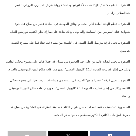
القاهرة .. تنظم مكتبة “إبداع””، غدا، حفلًا لتوقيع ومناقشة رواية عرش الديناري، للروائي الكبير
عبدالسلام إبراهيم.
القاهرة .. تنظم الهيئة العامة لدار الكتب والوثائق القومية، فى الحادية عشر من صباح غد، ندوة
بعنوان: “قناة السويس بين السياسة والقانون”، وذلك بقاعة على مبارك بدار الكتب، كورنيش النيل.
القاهرة .. تحيى فرقة مزاميل النيل الفنية، فى التاسعة من مساء غد، حفلا فنيا على مسرح الضمة
بعابدين.
القاهرة .. تحيى الفنانة غالية بن على، فى العاشرة من مساء غد، حفلا غنائيا على مسرح محكى القلعة،
وذلك فى إطار فعاليات الدورة الـ25 “اليوبيل الفضي”، لمهرجان قلعة صلاح الدين للموسيقى والغناء.
القاهرة .. تحيى فرقة ” عصايا ملوى” الفنية، فى الثامنة من مساء غد، عرضا فنيا على مسرح محكى
القلعة، وذلك فى إطار فعاليات الدورة الـ25 “اليوبيل الفضي”، لمهرجان قلعة صلاح الدين للموسيقى
والغناء.
المنصورة..تستضيف مكتبه المجاهد حسن طوبار الثقافية بمدينة المنزلة، فى العاشرة من صباح غد،
معرضا لمؤلفات الكاتب الدكتور مصطفي محمود بمقر المكتبه .