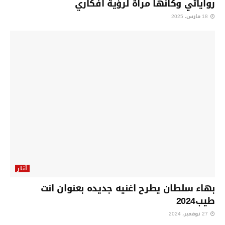
رواياتي وكأنها مرٱة لرؤية أفكاري
18 مارس، 2025
أثار
بهاء سلطان يطرح اغنيه جديده بعنوان انت
طيب2024
27 نوفمبر، 2024