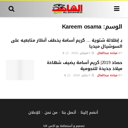
الوسم:
Kareem osama
بـ إطلالة شتوية … كريم أسامة يخطف أنظار متابعيه على
السوشيال ميديا
BY
ميادة عبدالعال
6 فبراير، 2020
0
حصاد 2019| كريم أسامة يضيف شهادة
ميلاد جديدة للنجومية
BY
ميادة عبدالعال
6 يناير، 2020
0
أنضم إلينا
أتصل بنا
من نحن
للإعلان
تصميم و أستضافة يو اكس UX