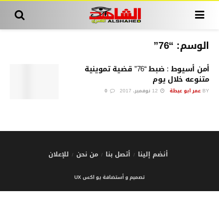
الوسم:
“76”
أمن أسيوط : ضبط “76” قضية تموينية
متنوعه خلال يوم
BY
عمر ابو عيطة
12 نوفمبر، 2017
0
أنضم إلينا
أتصل بنا
من نحن
للإعلان
تصميم و أستضافة يو اكس UX