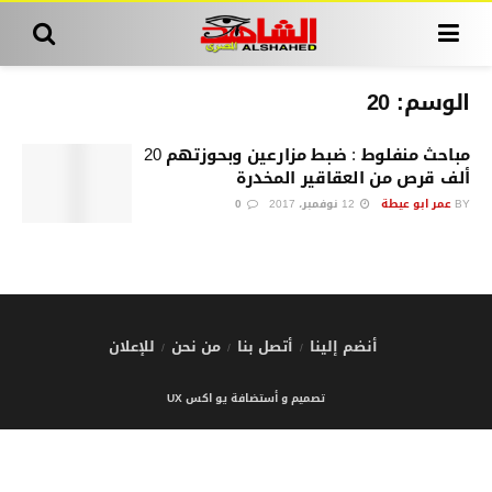
الوسم:
20
مباحث منفلوط : ضبط مزارعين وبحوزتهم 20
ألف قرص من العقاقير المخدرة
BY
عمر ابو عيطة
12 نوفمبر، 2017
0
أنضم إلينا
أتصل بنا
من نحن
للإعلان
تصميم و أستضافة يو اكس UX