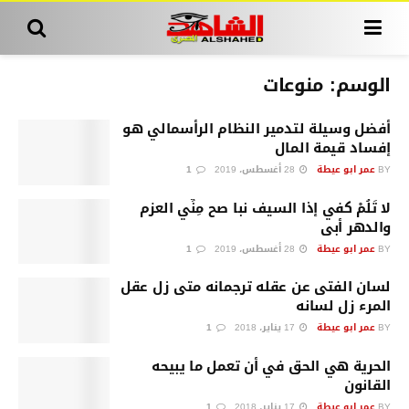
الوسم:
منوعات
أفضل وسيلة لتدمير النظام الرأسمالي هو
إفساد قيمة المال
BY
عمر ابو عيطة
28 أغسطس، 2019
1
لا تَلُمْ كفي إذا السيف نبا صح مِنِّي العزم
والدهر أبى
BY
عمر ابو عيطة
28 أغسطس، 2019
1
لسان الفتى عن عقله ترجمانه متى زل عقل
المرء زل لسانه
BY
عمر ابو عيطة
17 يناير، 2018
1
الحرية هي الحق في أن تعمل ما يبيحه
القانون
BY
عمر ابو عيطة
17 يناير، 2018
1