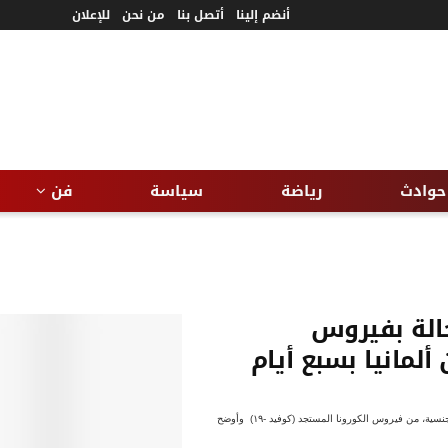
أنضم إلينا
أتصل بنا
من نحن
للإعلان
حوادث
رياضة
سياسة
فن
حالة بفيروس
لمانيا بسبع أيام
مجدى مدحت أعلنت وزارة الصحة والسكان المصرية، اليوم الأحد، عن وفاة أول حالة لمواطن ألماني الجنسية، من فيروس الكورونا المستجد (كوفيد -١٩) وأوضح