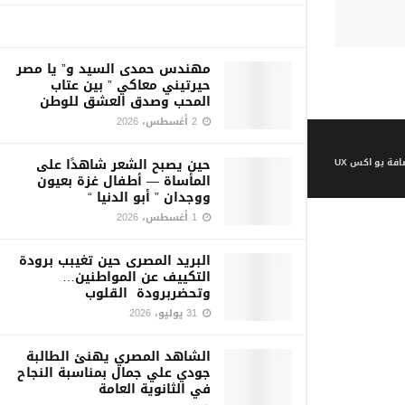
مهندس حمدى السيد و” يا مصر
حيرتيني معاكي ” بين عتاب
المحب وصدق العشق للوطن
2 أغسطس، 2026
حين يصبح الشعر شاهدًا على
فة يو اكس UX
المأساة — أطفال غزة بعيون
ووجدان ” أبو الدنيا “
1 أغسطس، 2026
البريد المصرى حين تغيبب برودة
التكييف عن المواطنين…
وتحضربرودة القلوب
31 يوليو، 2026
الشاهد المصري يهنئ الطالبة
جودي علي جمال بمناسبة النجاح
في الثانوية العامة