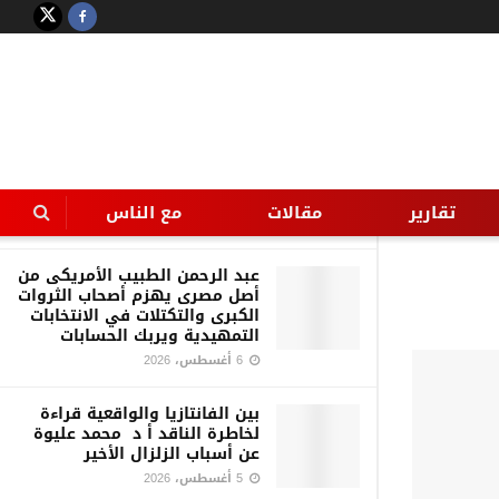
LATEST
TRENDING
Filter
قراءة في قضية هزّت الرأي العام
—- سارة خليفة وتجارة الموت —
ترى من يدير اللعبة؟
تقارير
مقالات
مع الناس
7 أغسطس، 2026
عبد الرحمن الطبيب الأمريكى من
أصل مصرى يهزم أصحاب الثروات
الكبرى والتكتلات في الانتخابات
التمهيدية ويربك الحسابات
6 أغسطس، 2026
بين الفانتازيا والواقعية قراءة
لخاطرة الناقد أ د محمد عليوة
عن أسباب الزلزال الأخير
5 أغسطس، 2026