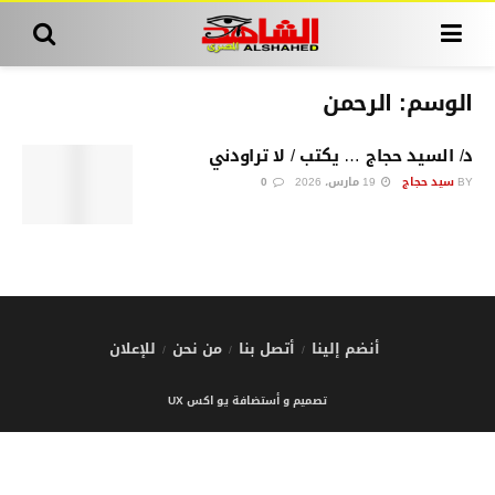
الوسم:
الرحمن
د/ السيد حجاج … يكتب / لا تراودني
BY
سيد حجاج
19 مارس، 2026
0
أنضم إلينا
أتصل بنا
من نحن
للإعلان
تصميم و أستضافة يو اكس UX