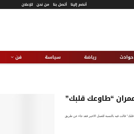
أنضم إلينا
أتصل بنا
من نحن
للإعلان
حوادث
رياضة
سياسة
فن
عمران “طاوعك قلبك”
لبك" قالت فيه بالنسبة للعمل الاخير فقد جاء عن طريق