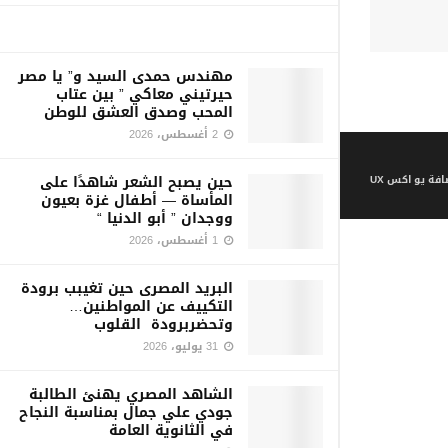
مهندس حمدى السيد و” يا مصر
حيرتيني معاكي ” بين عتاب
المحب وصدق العشق للوطن
2 أغسطس، 2026
حين يصبح الشعر شاهدًا على
فة يو اكس UX
المأساة — أطفال غزة بعيون
ووجدان ” أبو الدنيا “
1 أغسطس، 2026
البريد المصرى حين تغيبب برودة
التكييف عن المواطنين…
وتحضربرودة القلوب
31 يوليو، 2026
الشاهد المصري يهنئ الطالبة
جودي علي جمال بمناسبة النجاح
في الثانوية العامة