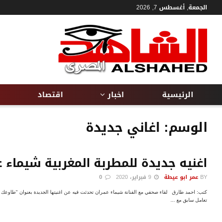
الجمعة, أغسطس 7, 2026
الرئيسية
اخبار
اقتصاد
الوسم:
اغاني جديدة
اغنيه جديدة للمطربة المغربية شيماء 
BY
عمر ابو عيطة
9 فبراير، 2020
0
كتب: احمد طارق لقاء صحفي مع الفنانة شيماء عمران تحدثت فيه عن اغنيتها الجديدة بعنوان "طاوعك ق
تعامل سابق مع ...