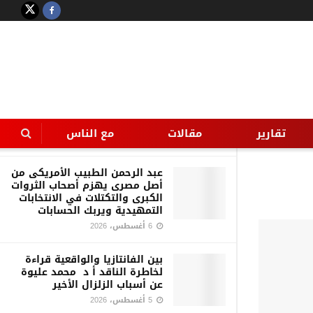
LATEST
TRENDING
Filter
قراءة في قضية هزّت الرأي العام
—- سارة خليفة وتجارة الموت —
ترى من يدير اللعبة؟
تقارير
مقالات
مع الناس
7 أغسطس، 2026
عبد الرحمن الطبيب الأمريكى من
أصل مصرى يهزم أصحاب الثروات
الكبرى والتكتلات في الانتخابات
التمهيدية ويربك الحسابات
6 أغسطس، 2026
بين الفانتازيا والواقعية قراءة
لخاطرة الناقد أ د محمد عليوة
عن أسباب الزلزال الأخير
5 أغسطس، 2026