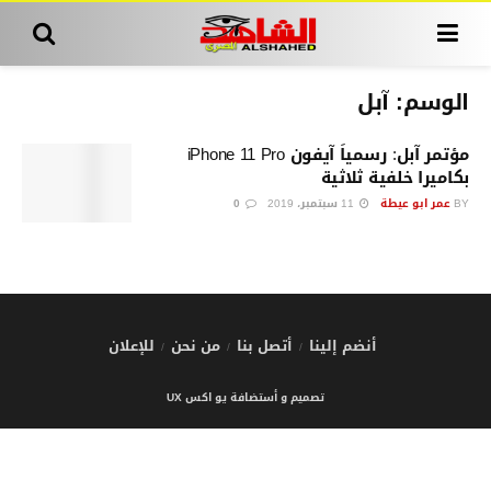
الوسم:
آبل
مؤتمر آبل: رسمياً آيفون iPhone 11 Pro
بكاميرا خلفية ثلاثية
BY
عمر ابو عيطة
11 سبتمبر، 2019
0
أنضم إلينا
أتصل بنا
من نحن
للإعلان
تصميم و أستضافة يو اكس UX