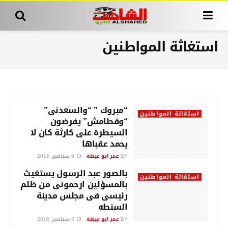
استغاثة المواطنين
“مبروك ” “والسعدنى”
استغاثة المواطنين
“وقطامش” يفرضون
السيطرة على كارثة كان لا
يحمد عقباها
BY
عمر ابو عيطة
9 سبتمبر، 2016
بالصور عبد الرسول يستغيث
استغاثة المواطنين
بالمسؤلين ارحمونى من ظلم
رئيسى فى مجلس مدينة
السنطه
BY
عمر ابو عيطة
8 سبتمبر، 2016