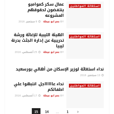
عمال سكر كموامبو
استغاثة المواطنين
ينتفضون لحقوقهم
المشروعه
BY
عمر ابو عيطة
8 سبتمبر، 2016
الهيئة الليبية للإغاثة ورشة
استغاثة المواطنين
تدريبية عن إدارة الجثث بدرنة
ليبيا
BY
عمر ابو عيطة
25 أغسطس، 2016
نداء استغاثة لوزير الإسكان من أهالي بورسعيد
استغاثة المواطنين
13 سبتمبر، 2016
نداء عااااااجل. انتبهوا علي
استغاثة المواطنين
اطفالكم
BY
عمر ابو عيطة
17 أغسطس، 2016
15
14
…
1