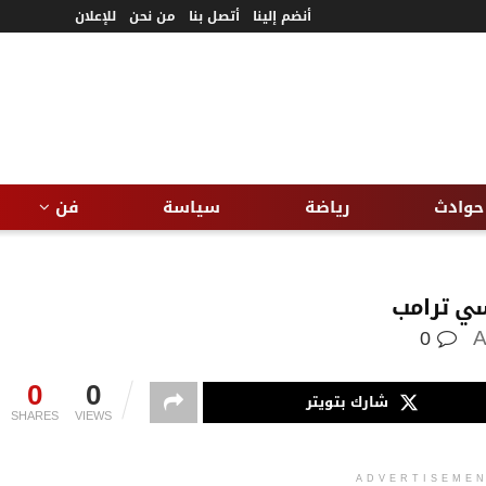
أنضم إلينا
أتصل بنا
من نحن
للإعلان
حوادث
رياضة
سياسة
فن
سي ترامب
0
0
0
شارك بتويتر
SHARES
VIEWS
ADVERTISEME