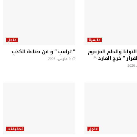
عالمية
عاجل
لنوايا والحلم المزعوم
” ترامب ” و فن صناعة الكذب
قرار ” خرج المارد “
9 مارس، 2026
عاجل
تحقيقات