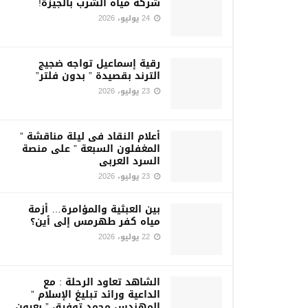
شركة مياه الشرب بالجيزة!
24 يوليو، 2026
رقية إسماعيل تواجه ضجيج
الترند بقصيدة ” بدون فلتر”
23 يوليو، 2026
أعلام النقاد فى ليلة مناقشة ”
المغفلون السبعة ” على منصة
السرد العربى
23 يوليو، 2026
بين العبثية والمؤامرة… أزمة
مياه كفر طهرمس إلى أين؟
22 يوليو، 2026
الشاهد تعاود الرحلة : مع
الداعية ورائد تبليغ الإسلام ”
المهندس محمد توفيق ” بعيون