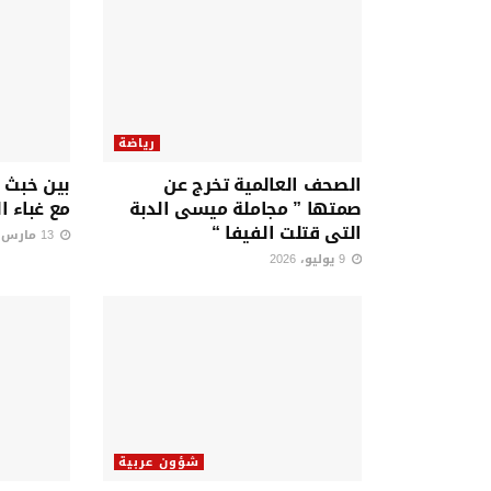
رياضة
الصحف العالمية تخرج عن
بين خبث ا
صمتها ” مجاملة ميسى الدبة
مع غباء ال
التى قتلت الفيفا “
13 مارس، 2026
9 يوليو، 2026
شؤون عربية