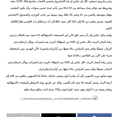
وعن مشروع جمعيتي، قال إن عباس إن هذ االمشروع مخصص للشباب، وأصبح هناك 1100 منفذ،
وشروطه هي توافر محل مساحته من 20 لـ30 متر، يأجر لمدة خمس سنوات، وأن يكون المتقدم
مؤهل متوسط، والسن من 21 وحتى 45 عامًا، ويتم تمويله من جانب الوزارة، والصندوق الاجتماعي
للتنمية، بقرض سلعي من 50 إلى 100 ألف جنيه، لافتًا إلى أنه تم إغلاق باب التقديم نظرًا للأقبال
الكبير
ولفت وائل عباس إلى أن سعر كيلو الأرز في المجمعات الاستهلاكية 4.5 جنيه، وتم التعاقد ع وعن
زيادة أسعار الزيت، قال عباس إن 95% من استهلاك الزيت يتم استيراده، ويتأثر بارتفاع سعر
الدولار، مضيفًا توافر سعر الدواجن بـ20 جنيهًا، من أوكرانيا واستيراد الأرز الهندي، ومن المخطط
شراء طن الأرز من الفلاحين بـ2100 جنيهً
وعن زيادة أسعار الزيت، قال عباس إن 95% من استهلاك الزيت يتم استيراده، ويتأثر بارتفاع سعر
الدولار، مضيفًا توافر سعر الدواجن بـ20 جنيهًا، من أوكرانيا والبرازيل
ونوه معاون وزير التموين، إلى أن مبادرة كون وجبتي، مازالت متاحة أما الجمهور، وتكفي من ثلاثة إلى
أربعة أفراد، وسعر الوجبة 30 جنيه كحد أقصى، وذلك عن طريق توجه المواطن للمجعات الاستهلاكية
ويختار وجبته من 4 أنواع، وهي نصف كيلو لحوم، و750 جرام كبده، وكيلو سمك فيليه