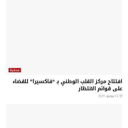
محلية
افتتاح مركز القلب الوطني بـ “فاكسيرا” للقضاء
على قوائم الانتظار
23 يونيو، 2026