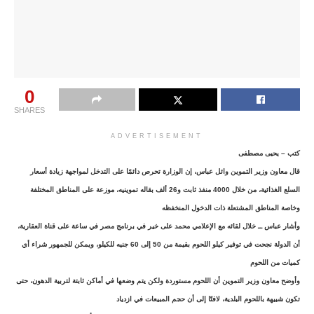
0
SHARES
ADVERTISEMENT
كتب – يحيى مصطفى
قال معاون وزير التموين وائل عباس، إن الوزارة تحرص دائمًا على التدخل لمواجهة زيادة أسعار
السلع الغذائية، من خلال 4000 منفذ ثابت و26 ألف بقاله تموينيه، موزعة على المناطق المختلفة
وخاصة المناطق المشتعلة ذات الدخول المنخفظه
وأشار عباس ــ خلال لقائه مع الإعلامي محمد على خير في برنامج مصر في ساعة على قناة العقارية،
أن الدولة نجحت في توفير كيلو اللحوم بقيمة من 50 إلى 60 جنيه للكيلو، ويمكن للجمهور شراء أي
كميات من اللحوم
وأوضح معاون وزير التموين أن اللحوم مستوردة ولكن يتم وضعها في أماكن ثابتة لتربية الدهون، حتى
تكون شبيهة باللحوم البلدية، لافتًا إلى أن حجم المبيعات في ازدياد