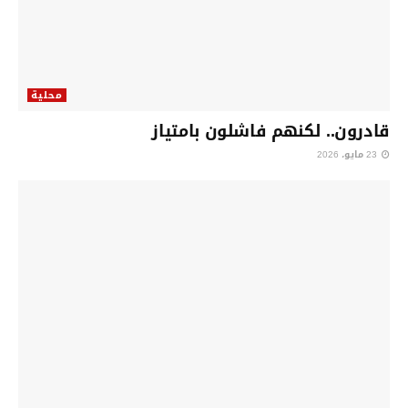
محلية
قادرون.. لكنهم فاشلون بامتياز
23 مايو، 2026