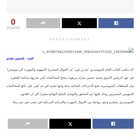
0
SHARES
ADVERTISEMENT
كتبت : ياسمين مجدي
اكد مكتب النائب العام السويسري “مارتن لوبر” ان الاموال المصريه المنهوبه والمهربه الي سويسرا
في عهد الرئيس الاسبق محمد حسني مبارك مرهونه بنتائج المحاكمات التي تجريها محكمة القاهره
وان السلطات السويسريه تتابع الاجراءات الجنائيه بدقه وانها تعتمد الي حد كبير علي نتائج المحاكمات
للمتهمين المصريين وبناء عليها يتم التحقيق والتوصل للنتائج النهائيه مشيرا الي ان القانون
السويسري يستلزم وجود روابط بين الاموال المهربه والجرائم المرتكبه في مصر حتي يتم ردها