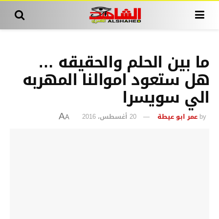
ما بين الحلم والحقيقه …
هل ستعود اموالنا المهربه
الي سويسرا
by
عمر ابو عيطة
20 أغسطس، 2016
A
A