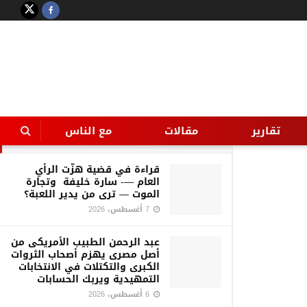
LATEST
TRENDING
Filter
القبض علي عاطل انتحل صفة ضابط
امن دولة بالغربيه وحبسه 4 ايام
علي ذمة التحقيق
تقارير
مقالات
مع الناس
17 أغسطس، 2016
قراءة في قضية هزّت الرأي
العام —- سارة خليفة وتجارة
الموت — ترى من يدير اللعبة؟
7 أغسطس، 2026
عبد الرحمن الطبيب الأمريكى من
أصل مصرى يهزم أصحاب الثروات
الكبرى والتكتلات في الانتخابات
التمهيدية ويربك الحسابات
6 أغسطس، 2026