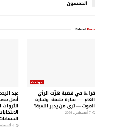
الخمسون
Related
Posts
حوادث
قراءة في قضية هزّت الرأي
عبد الرح
العام —- سارة خليفة وتجارة
أصل مصر
الموت — ترى من يدير اللعبة؟
الثروات ا
الانتخابا
7 أغسطس، 2026
الحسابات
6 أغسطس، 2026