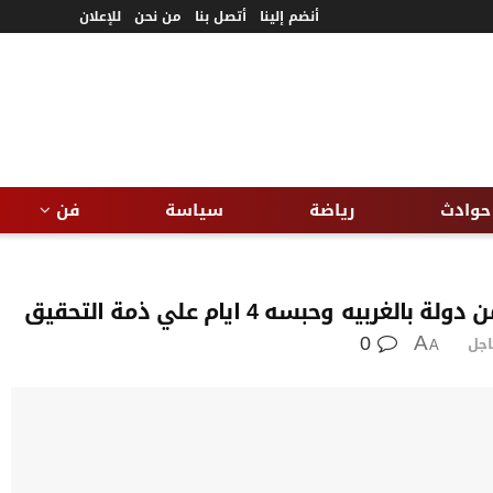
أنضم إلينا
أتصل بنا
من نحن
للإعلان
حوادث
رياضة
سياسة
فن
 وحبسه 4 ايام علي ذمة التحقيق
0
اجل
A
A