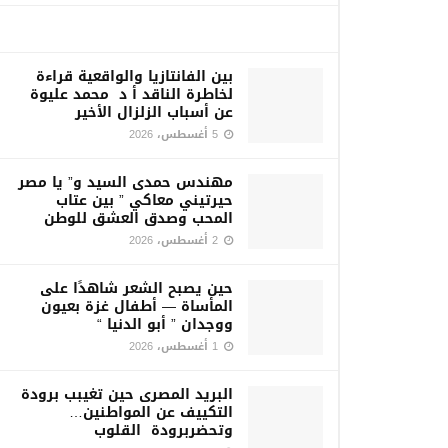
بين الفانتازيا والواقعية قراءة
لخاطرة الناقد أ د محمد عليوة
عن أسباب الزلزال الأخير
5 أغسطس، 2026
مهندس حمدى السيد و” يا مصر
حيرتيني معاكي ” بين عتاب
المحب وصدق العشق للوطن
2 أغسطس، 2026
حين يصبح الشعر شاهدًا على
المأساة — أطفال غزة بعيون
ووجدان ” أبو الدنيا “
1 أغسطس، 2026
البريد المصرى حين تغيبب برودة
التكييف عن المواطنين…
وتحضربرودة القلوب