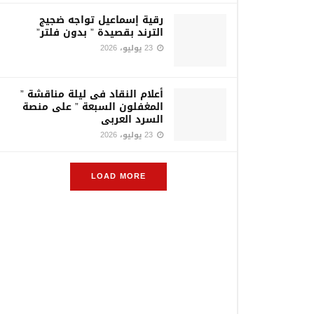
رقية إسماعيل تواجه ضجيج
الترند بقصيدة ” بدون فلتر”
23 يوليو، 2026
أعلام النقاد فى ليلة مناقشة ”
المغفلون السبعة ” على منصة
السرد العربى
23 يوليو، 2026
LOAD MORE