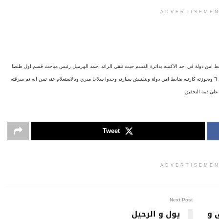
ADVERTISEME
 امن دولة في احد الاكمنه بدائرة القسم حيث تلقي الرائد احمد الهرميل رئيس مباحث قسم اول طنطا
 وبحوزته كارنيه ضابط امن دولة وبتفتيش سيارته وجدوا سلاحا ميري وبالاستعلام عنه تبين انه تم سرقته
Tweet
ADVERTISEME
Next Post
 و
يول و الرحيل