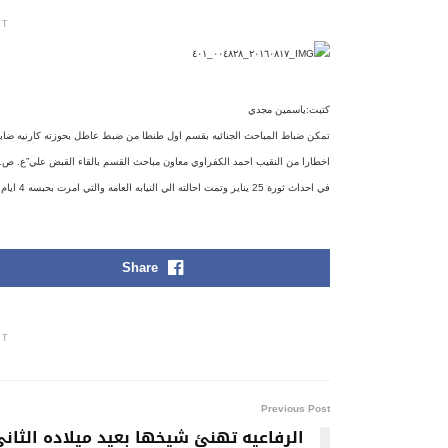
NT
كتبت:ياسمين مجدي
تمكن ضباط المباحث الجنائيه بقسم اول طنطا من ضبط عاطل بحوزته كارنيه ضابط
اخطارا من النقيب احمد الكفراوي معاون مباحث القسم بالقاء القبض علي”ع. ص. ا”
في احداث ثورة 25 يناير وتمت احالته الي النيابه العامه والتي امرت بحبسه 4 ايام علي ذمة التحقيق
Share
NT
Previous Post
الرفاعيه تهنئ شيخها بعيد ميلاده الثانى