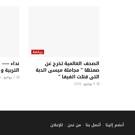
رياضة
الصحف العالمية تخرج عن
نداء —– 
صمتها ” مجاملة ميسى الدبة
التربية و
التى قتلت الفيفا “
2 يوليو، 2026
9 يوليو، 2026
أنضم إلينا
أتصل بنا
من نحن
للإعلان