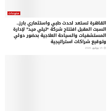
منوعات
القاهرة تستعد لحدث طبي واستثماري بارز..
السبت المقبل افتتاح شركة “تيلي ميد” لإدارة
المستشفيات والسياحة العلاجية بحضور دولي
وتوقيع شراكات استراتيجية
15 يوليو، 2026