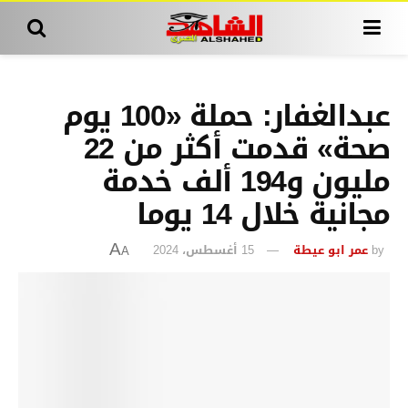
عبدالغفار: حملة «100 يوم
صحة» قدمت أكثر من 22
مليون و194 ألف خدمة
مجانية خلال 14 يوما
by
عمر ابو عيطة
15 أغسطس، 2024
A
A