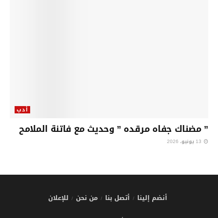
أدب
” مضناك جفاه مرقده ” وحديث مع فاتنة الملامح
13 يونيو، 2026
أنضم إلينا
أتصل بنا
من نحن
للإعلان