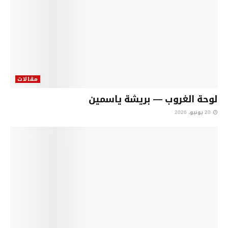
مقالات
لوحة الغروب — بريشة ياسمين
20 يونيو، 2026