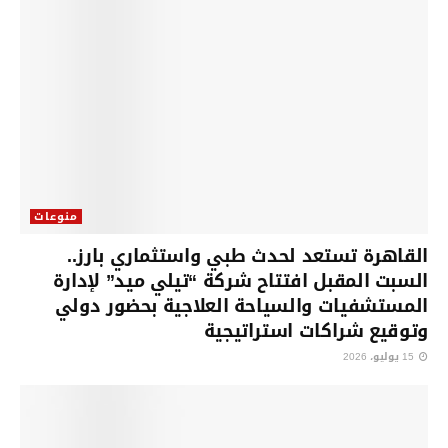
منوعات
القاهرة تستعد لحدث طبي واستثماري بارز..
السبت المقبل افتتاح شركة “تيلي ميد” لإدارة
المستشفيات والسياحة العلاجية بحضور دولي
وتوقيع شراكات استراتيجية
15 يوليو، 2026