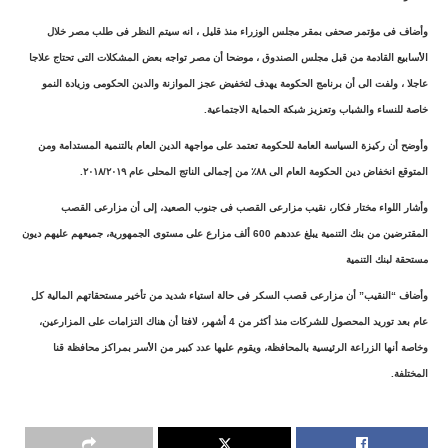
وأضاف فى مؤتمر صحفى بمقر مجلس الوزراء منذ قليل ، انه سيتم النظر فى طلب مصر خلال
الأسابيع القادمة من قبل مجلس الصندوق ، موضحا أن مصر تواجه بعض المشكلات التى تحتاج علاجا
عاجلا ، ولفت الى أن برنامج الحكومة يهدف لتخفيض عجز الموازنة والدين الحكومى وزيادة النمو
خاصة للنساء والشباب وتعزيز شبكة الحماية الاجتماعية.
وأوضح أن ركيزة السياسة العامة للحكومة تعتمد على مواجهة الدين العام بالتنمية المستدامة ومن
المتوقع انخفاض دين الحكومة العام الى ٨٨٪ من إجمالى الناتج المحلى عام ٢٠١٨/٢٠١٩.
وأشار اللواء مختار فكار، نقيب مزارعى القصب فى جنوب الصعيد، إلى أن مزارعى القصب
المقترضين من بنك التنمية يبلغ عددهم 600 ألف مزارع على مستوى الجمهورية، جميعهم عليهم ديون
مستحقة لبنك التنمية
وأضاف “النقيب” أن مزارعى قصب السكر فى حالة استياء شديد من تأخير مستحقاتهم المالية كل
عام بعد توريد المحصول للشركات منذ أكثر من 4 أشهر، لافتا أن هناك التزامات على المزارعين،
وخاصة أنها الزراعة الرئيسية بالمحافظة، ويقوم عليها عدد كبير من الأسر بمراكز محافظة قنا
المختلفة.