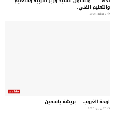
نداء —– وتساؤل للسيد وزير التربية والتعليم
والتعليم الفني،
2 يوليو، 2026
مقالات
لوحة الغروب — بريشة ياسمين
20 يونيو، 2026