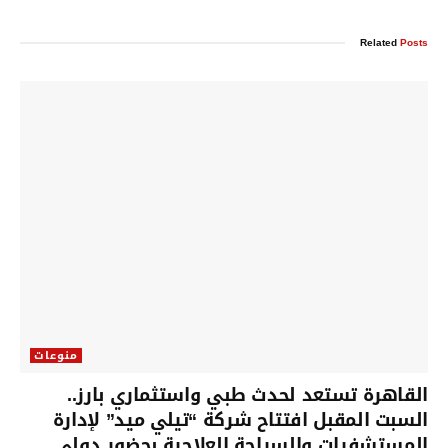
Related
Posts
منوعات
القاهرة تستعد لحدث طبي واستثماري بارز..
السبت المقبل افتتاح شركة “تيلي ميد” لإدارة
المستشفيات والسياحة العلاجية بحضور دولي