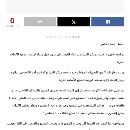
0
SHARES
ADVERTISEMENT
المنيا – إيمان حكيم
تمكنت الاجهزة الامنية بمركز المنيا، من القاء القبض علي متهم حول منزله لورشه لتصنيع الأسلحة
النارية.
وردت معلومات أكدتها التحريات لضباط وحدة مباحث مركز المنيا تؤكد قيام أحد الأشخاص، بدائره
مركز المنيا، إدارة مسكنه كورشة لتصنيع الأسلحة النارية.
تم تقنين الإجراءات اللآزمه واستصدار إذن النيابة العامة بتفتيش المتهم والمسكن القاطن به، تم
ضبط المتهم وعثر بحوزتة على ” مسدس عيار 9ملى طويل وعدد 3 طلقات من ذات العيار – عدد 5
طلقات صوت – الأدوات المستخدمة في التصنيع وهى عبارة عن 3 ماسورة ومفك مختلف الأنواع –
مفتاح إنجليزي – صفيحة منشار – عدد 12 مفتاح مختلف – 5 مسامير “.
وبمواجهته بما أسفر عنه الضبط أقر بحيازته للمضبوطات بغرض التصنيع وبالعرض على اللواء فيصل