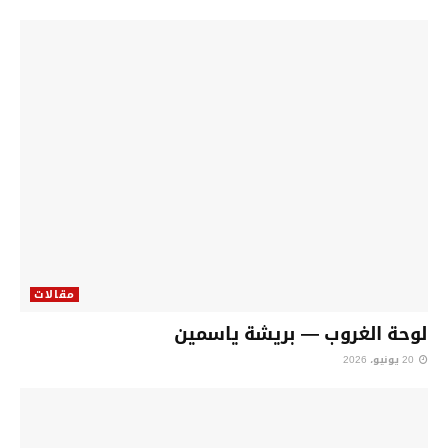
مقالات
لوحة الغروب — بريشة ياسمين
20 يونيو، 2026