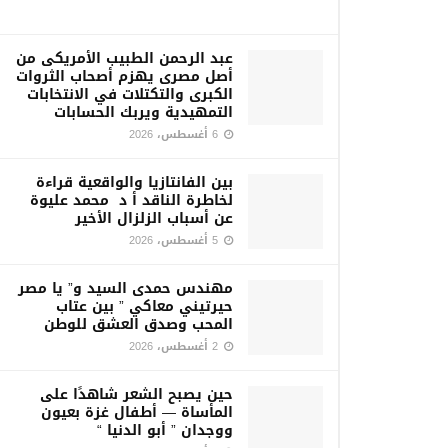
عبد الرحمن الطبيب الأمريكى من
أصل مصرى يهزم أصحاب الثروات
الكبرى والتكتلات في الانتخابات
التمهيدية ويربك الحسابات
6 أغسطس، 2026
بين الفانتازيا والواقعية قراءة
لخاطرة الناقد أ د محمد عليوة
عن أسباب الزلزال الأخير
5 أغسطس، 2026
مهندس حمدى السيد و” يا مصر
حيرتيني معاكي ” بين عتاب
المحب وصدق العشق للوطن
2 أغسطس، 2026
حين يصبح الشعر شاهدًا على
المأساة — أطفال غزة بعيون
ووجدان ” أبو الدنيا “