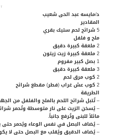
NT
د/مايسه عبد الحى شعيب
المقادير
5 شرائح لحم ستيك بقري
ملح و فلفل
2 ملعقة كبيرة دقيق
2 ملعقة كبيرة زيت زيتون
1 بصل كبير مفروم
3 ملعقة كبيرة دقيق
2 كوب مرق لحم
2 كوب عش غراب (فطر) مقطع شرائح
الطريقة
– تُتبل شرائح اللحم بالملح والفلفل من الجه
مائلاً للبنى وتُرفع جانباً.
– يُضاف البصل في نفس الوعاء ويُحمر حتى يص
– يُضاف الدقيق ويُقلب مع البصل حتى لا يكو