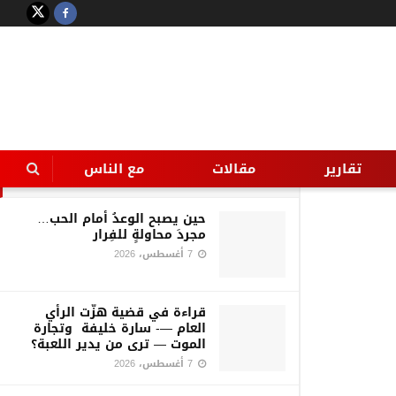
LATEST
TRENDING
Filter
ستيك مع صلصة المشروم
تقارير
مقالات
مع الناس
27 يناير، 2021
حين يصبح الوعدُ أمام الحب…
مجردَ محاولةٍ للفِرار
7 أغسطس، 2026
قراءة في قضية هزّت الرأي
العام —- سارة خليفة وتجارة
الموت — ترى من يدير اللعبة؟
7 أغسطس، 2026