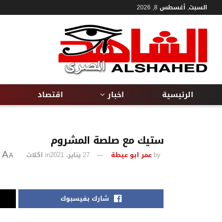
السبت, أغسطس 8, 2026
الرئيسية
اخبار
اقتصاد
ستيك مع صلصة المشروم
by
عمر ابو عيطة
27 يناير، 2021
in
اكلات
A
A
شارك بفيسبوك