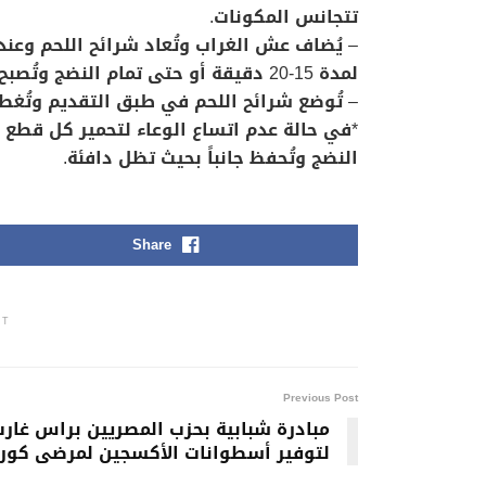
تتجانس المكونات.
– يُضاف عش الغراب وتُعاد شرائح اللحم وعند 
لمدة 15-20 دقيقة أو حتى تمام النضج وتُصبح الصلصة غليظة القوام مع التقليب من الحين إلى الآخر.
– تُوضع شرائح اللحم في طبق التقديم وتُغط
*في حالة عدم اتساع الوعاء لتحمير كل قطع 
النضج وتُحفظ جانباً بحيث تظل دافئة.
Share
NT
Previous Post
مبادرة شبابية بحزب المصريين براس غار
لتوفير أسطوانات الأكسجين لمرضى كورو