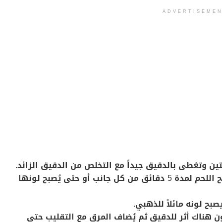
ADVERTISEME
تين وتغطى بالدقيق جيداً مع التخلص من الدقيق الزائد.
– يُسخن الزيت على نار متوسطة وتُحمر شرائح اللحم لمدة 5 دقائق من كل جانب أو حتى يُصبح لونها
بح لونه مائلاً للذهبي.
ن هناك أثر للدقيق ثم يُضاف المرق مع التقليب حتى