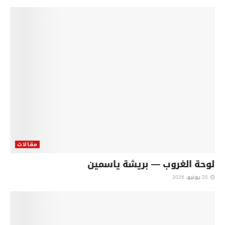
مقالات
لوحة الغروب — بريشة ياسمين
20 يونيو، 2026