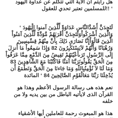
هل رأيتم ان الآية التي تتكلم عن عداوة اليهود
للمسلمين تعتبر تحدي للعقول!! ‘
‘ لَتَجِدَنَّ أَشَدَّالنَّاسِ عَدَاوَةً لِّلَّذِينَ آمنوا الْيَهُودَ
وَالَّذِينَ أَشْرَكُواْوَلَتَجِدَنَّ أَقْرَبَهُمْ مَّوَدَّةً لِّلَّذِينَ آمَنُواْ
الَّذِينَ قَالُوَاْإِنَّا نَصَارَى ذَلِكَ بِأَنَّ مِنْهُمْ قِسِّيسِينَ
وَرُهْبَانًا وَأَنَّهُمْ لاَيَسْتَكْبِرُونَ 82 وَإِذَا سَمِعُواْ مَا أُنزِلَ
إِلَى الرَّسُولِ تَرَىأَعْيُنَهُمْ تَفِيضُ مِنَ الدَّمْعِ مِمَّا عَرَفُواْ
مِنَ الْحَقِّ يَقُولُونَرَبَّنَا آمَنَّا فَاكْتُبْنَا مَعَ الشَّاهِدِينَ 83
وَمَا لَنَا لاَ نُؤْمِنُبِاللّهِ وَمَا جَاءنَا مِنَ الْحَقِّ وَنَطْمَعُ أَن
يُدْخِلَنَا رَبَّنَا مَعَالْقَوْمِ الصَّالِحِينَ 84 ‘ المائدة
نعم هذه هى رسالة الرسول الأعظم وهذا هو
القرآن الذى لايأتيه الباطل من بين يديه ولا من
خلفه
هذا هو المبعوث رحمة للعاملين أيها الأشقياء