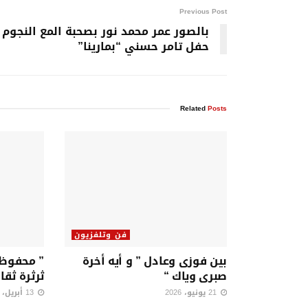
Previous Post
بالصور عمر محمد نور بصحبة المع النجوم
حفل تامر حسني “بمارينا”
Related
Posts
فن وتلفزيون
بين فوزى وعادل ” و أيه أخرة
” محفوظ 
صبرى وياك “
ثرثرة ثقا
21 يونيو، 2026
13 أبريل، 2026