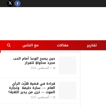
LATEST
TRENDING
Filter
خالد سليم يشعل الفيس بوك بصور
له في “مراسي”
تقارير
مقالات
مع الناس
28 أغسطس، 2016
حين يصبح الوعدُ أمام الحب…
مجردَ محاولةٍ للفِرار
7 أغسطس، 2026
قراءة في قضية هزّت الرأي
العام —- سارة خليفة وتجارة
الموت — ترى من يدير اللعبة؟
7 أغسطس، 2026