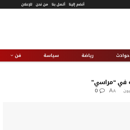
أنضم إلينا
أتصل بنا
من نحن
للإعلان
حوادث
رياضة
سياسة
فن
ه في “مراسي”
0
يون
A
A