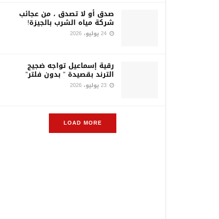
صدق أو لا تصدق ، من عجائب
شركة مياه الشرب بالجيزة!
24 يوليو، 2026
رقية إسماعيل تواجه ضجيج
الترند بقصيدة ” بدون فلتر”
23 يوليو، 2026
LOAD MORE