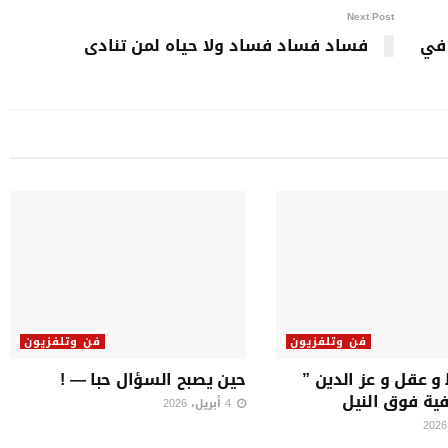
Next Post
 في
فساد فساد فساد ولا حياه لمن تنادى
فن وتلفزيون
فن وتلفزيون
و عقل و عز الدين ”
حين يصبح السؤال حبا — !
فية فوق النيل
4 أبريل، 2026