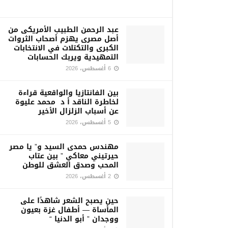
عبد الرحمن الطبيب الأمريكى من
أصل مصرى يهزم أصحاب الثروات
الكبرى والتكتلات في الانتخابات
التمهيدية ويربك الحسابات
6 أغسطس، 2026
بين الفانتازيا والواقعية قراءة
لخاطرة الناقد أ د محمد عليوة
عن أسباب الزلزال الأخير
5 أغسطس، 2026
مهندس حمدى السيد و” يا مصر
حيرتيني معاكي ” بين عتاب
المحب وصدق العشق للوطن
2 أغسطس، 2026
حين يصبح الشعر شاهدًا على
المأساة — أطفال غزة بعيون
ووجدان ” أبو الدنيا “