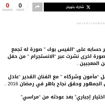
0
0
شارك بتويتر
SHARES
VIEWS
ADVERTISEME
بر حسابه على “الفيس بوك ” صورة له تجمع
ورة اخرى نشرت عبر “الانستجرام ” من حفل
ن المعجبين .
“مأمون وشركاه ” مع الفنان القدير “عادل
الجمهور وحقق نجاح باهر في رمضان 2016 .
تيار إجباري” بعد عودته من “مراسي”