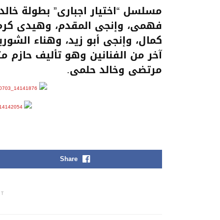
مسلسل “اختيار اجبارى” بطولة خال
فهمى، وإنجى المقدم، وهيدى كرم
كمال، وإنجى أبو زيد، وهناء الشورب
آخر من الفنانين وهو تأليف حازم م
مرتضى وخالد حلمى.
Share
NT