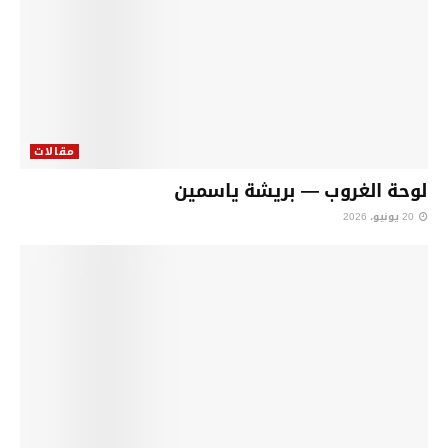
مقالات
لوحة الغروب — بريشة ياسمين
20 يونيو، 2026