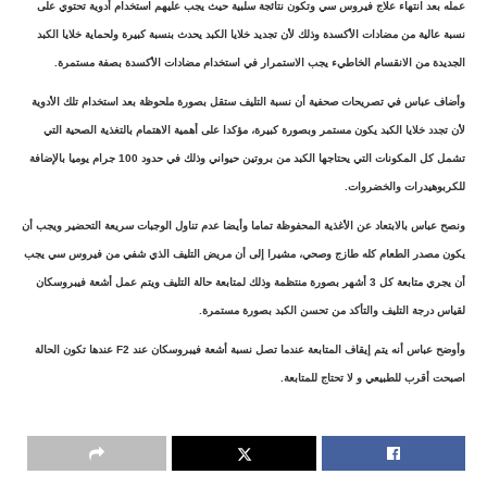
عمله بعد انتهاء علاج فيروس سي وتكون نتائجة سلبية حيث يجب عليهم استخدام أدوية تحتوي على
نسبة عالية من مضادات الأكسدة وذلك لأن تجديد خلايا الكبد يحدث بنسبة كبيرة ولحماية خلايا الكبد
الجديدة من الانقسام الخاطيء يجب الاستمرار في استخدام مضادات الأكسدة بصفة مستمرة.
وأضاف عباس في تصريحات صحفية أن نسبة التليف ستقل بصورة ملحوظة بعد استخدام تلك الأدوية
لأن تجدد خلايا الكبد يكون مستمر وبصورة كبيرة، مؤكدا على أهمية الاهتمام بالتغذية الصحية التي
تشمل كل المكونات التي يحتاجها الكبد من بروتين حيواني وذلك في حدود 100 جرام يوميا بالإضافة
للكربوهيدرات والخضروات.
ونصح عباس بالابتعاد عن الأغذية المحفوظة تماما وأيضا عدم تناول الوجبات سريعة التحضير ويجب أن
يكون مصدر الطعام كله طازج وصحي، مشيرا إلى أن مريض التليف الذي شفي من فيروس سي يجب
أن يجري متابعة كل 3 أشهر بصورة منتظمة وذلك لمتابعة حالة التليف ويتم عمل أشعة فيبروسكان
لقياس درجة التليف والتأكد من تحسن الكبد بصورة مستمرة.
وأوضح عباس أنه يتم إيقاف المتابعة عندما تصل نسبة أشعة فيبروسكان عند F2 عندها تكون الحالة
اصبحت أقرب للطبيعي و لا تحتاج للمتابعة.