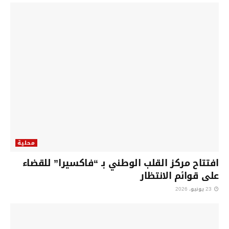
محلية
افتتاح مركز القلب الوطني بـ “فاكسيرا” للقضاء
على قوائم الانتظار
23 يونيو، 2026