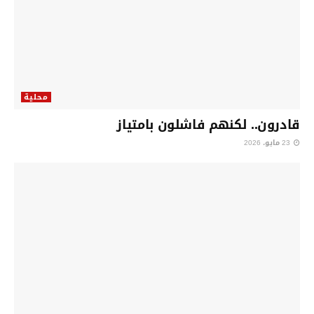
محلية
قادرون.. لكنهم فاشلون بامتياز
23 مايو، 2026