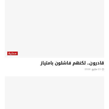
محلية
قادرون.. لكنهم فاشلون بامتياز
23 مايو، 2026