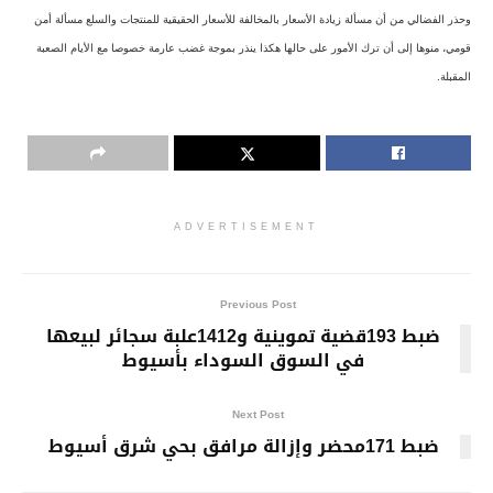
وحذر الفضالي من أن مسألة زيادة الأسعار بالمخالفة للأسعار الحقيقية للمنتجات والسلع مسألة أمن
قومي، منوها إلى أن ترك الأمور على حالها هكذا ينذر بموجة غضب عارمة خصوصا مع الأيام الصعبة
المقبلة.
ADVERTISEMENT
Previous Post
ضبط 193قضية تموينية و1412علبة سجائر لبيعها
في السوق السوداء بأسيوط
Next Post
ضبط 171محضر وإزالة مرافق بحي شرق أسيوط