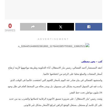
0
SHARES
ADVERTISEMENT
كتب – يحيى مصطفى
انتقد المستشار أحمد الفضالي، رئيس تيار الاستقلال، أداء الحكومة وطريقة مواجهتها لأزمة ارتفاع
أسعار المنتجات والسلع محليا على الرغم من انخفاضها عالميا.
واستشهد الفضالي في بيان صادر عنه اليوم بأسعار اللحوم التي انخفضت عالميا فى الوقت الذي
زادت فيه في السوق المصرية بشكل غير مسبوق، بل وينذر بحالة من السخط العام في ظل وجود
24 مليون مواطن تحت خط الفقر.
وشدد رئيس “تيار الاستقلال”، ع
لى ضرورة تنسيق الأجهزة الرقابية لحملاتها والضرب بيد من حديد
على كل فاسد أو مستغل، يستغل الوضع الراهن ليرفع الأسعار بشكل غير قانوني.