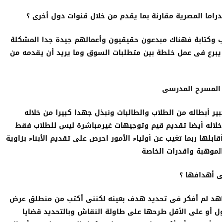
راما المصرية مقارنة بما يقدم من خلال قنوات دول أخرى ؟
 وكتابة فهناك مبدعون حقيقيون وأعمالهم جيدة جدا المشكلة
أن يبرع فى عمل خلطة بين متطلبات السوق وما يريد أن يقدمه من
 المسرح المدرسى
 أبطاله من الطلاب والطالبات ونبذل جهدا كبيرا من خلاله
خلاله أيضا تقديم قيم وتوجيهات غيرمباشرة ليس للطلاب فقط
قابلها ربما تغيب عن أولياء الأمور احرص على تقديم الأبناء بزاوية
الموهبة واقدرات الخاصة
ى أهدافها ؟
هد لم أفكر فى تحديد هدف بعينه لكننى أكتب من منطلق عرض
ل أو على الأقل طرحها على طاولة النقاش وبالتحديد قضايا