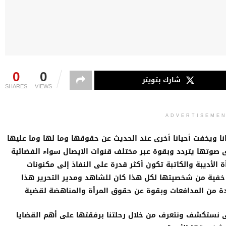
0
0
شارك بتويتر
SHARES
VIEWS
ADVERTISEME
نا ويخفت أحيانا أخرى عند الحديث عن حقوقها وما لها وما عليها
 صوتها يتردد وبقوة عبر مختلف قنوات الايصال سواء الفضائية
 الأديبة والكاتبة تكون أكثر قدرة على النفاذ إلى مكنونات
فية من شخصيتها لكل هذا كان للشاهد ومدير التحرير هذا
احدة من المدافعات وبقوة عن حقوق المرأة والمناهضة لقضية
ى نستكشف ونتعرف من خلال رحلتنا برفقتها على أهم القضايا