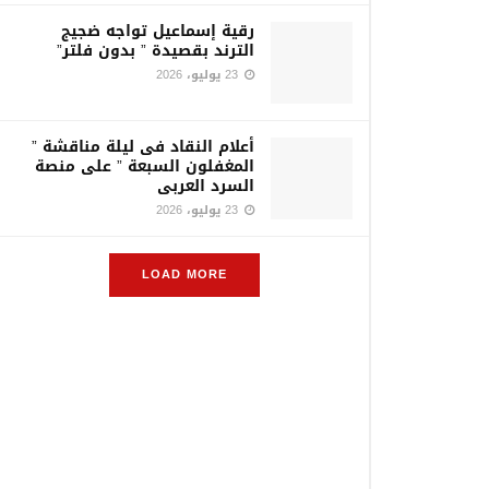
رقية إسماعيل تواجه ضجيج
الترند بقصيدة ” بدون فلتر”
23 يوليو، 2026
أعلام النقاد فى ليلة مناقشة ”
المغفلون السبعة ” على منصة
السرد العربى
23 يوليو، 2026
LOAD MORE