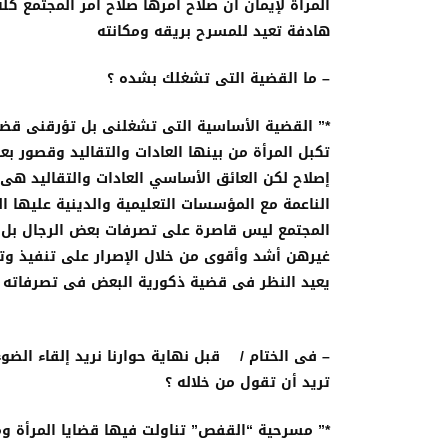
المرأة لإيمان أن صلاح أمرها صلاح أمر المجتمع ك
هادفة تعيد للمسرح بريقه ومكانته
– ما القضية التى تشغلك بشده ؟
*” القضية الأساسية التى تشغلنى بل تؤرقنى قضاي
تكبل المرأة من بينها العادات والتقاليد وقصور بع
إصلاح لكن العائق الأساسي العادات والتقاليد هى
الناعمة مع المؤسسات التعليمية والدينية عليها ال
المجتمع ليس قاصرة على تصرفات بعض الرجال بل
غيرهن أشد وأقوى من خلال الإصرار على تنفيذ وتقي
يعيد النظر فى قضية ذكورية البعض فى تصرفاته 
– فى الختام /
قبل نهاية حوارنا نريد إلقاء الض
تريد أن تقول من خلاله ؟
*” مسرحية “القفص” تناولت فيها قضايا المرأة و