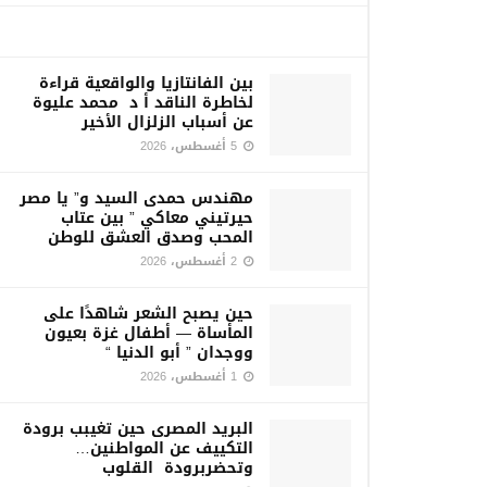
بين الفانتازيا والواقعية قراءة
لخاطرة الناقد أ د محمد عليوة
عن أسباب الزلزال الأخير
5 أغسطس، 2026
مهندس حمدى السيد و” يا مصر
حيرتيني معاكي ” بين عتاب
المحب وصدق العشق للوطن
2 أغسطس، 2026
حين يصبح الشعر شاهدًا على
المأساة — أطفال غزة بعيون
ووجدان ” أبو الدنيا “
1 أغسطس، 2026
البريد المصرى حين تغيبب برودة
التكييف عن المواطنين…
وتحضربرودة القلوب