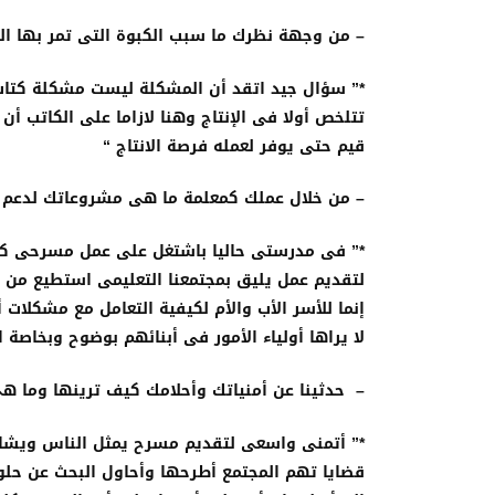
– من وجهة نظرك ما سبب الكبوة التى تمر بها الد
*” سؤال جيد اتقد أن المشكلة ليست مشكلة كتاب
تتلخص أولا فى الإنتاج وهنا لازاما على الكاتب 
قيم حتى يوفر لعمله فرصة الانتاج “
– من خلال عملك كمعلمة ما هى مشروعاتك لدعم
*” فى مدرستى حاليا باشتغل على عمل مسرحى كبير
لتقديم عمل يليق بمجتمعنا التعليمى استطيع من 
إنما للأسر الأب والأم لكيفية التعامل مع مشكلات أ
لا يراها أولياء الأمور فى أبنائهم بوضوح وبخاصة 
– حدثينا عن أمنياتك وأحلامك كيف ترينها وما ه
*” أتمنى واسعى لتقديم مسرح يمثل الناس ويشا
قضايا تهم المجتمع أطرحها وأحاول البحث عن حلو