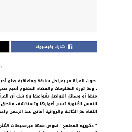
شارك بفيسبوك
NT
صوت المرأة مر بمراحل سابقة ومتعاقبة يعلو أحيا
، ومع ثورة المعلومات والفضاء المفتوح أصبح صدى
منها أو وسائل التواصل بأنواعها ولا شك أن المرأة
النفس الأنثوية تسبر أغوارها وتستكشف مناطق خ
اللقاء مع الكاتبة والروائية أمانى عبد الرحمن و
” ذكورية المجتمع ” نغوص معها عبرمحيطات الأنث