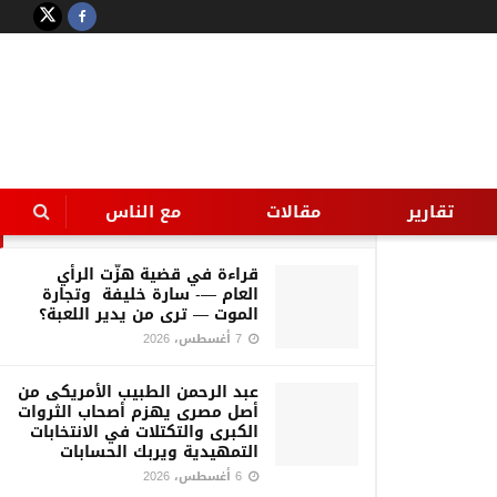
LATEST
TRENDING
Filter
الشاهد المصرى ” مدير التحرير”
وحوار مع الكاتبة المناهضة لذكورية
المجتمع والمدافعة عن حقوق
المرأة ” أمانى عبد الرحمن “
تقارير
مقالات
مع الناس
15 سبتمبر، 2025
قراءة في قضية هزّت الرأي
العام —- سارة خليفة وتجارة
الموت — ترى من يدير اللعبة؟
7 أغسطس، 2026
عبد الرحمن الطبيب الأمريكى من
أصل مصرى يهزم أصحاب الثروات
الكبرى والتكتلات في الانتخابات
التمهيدية ويربك الحسابات
6 أغسطس، 2026