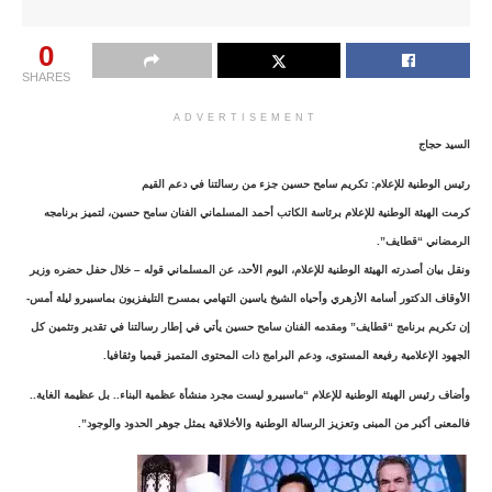
0
SHARES
ADVERTISEMENT
السيد حجاج
رئيس الوطنية للإعلام: تكريم سامح حسين جزء من رسالتنا في دعم القيم
كرمت الهيئة الوطنية للإعلام برئاسة الكاتب أحمد المسلماني الفنان سامح حسين، لتميز برنامجه
الرمضاني “قطايف”.
ونقل بيان أصدرته الهيئة الوطنية للإعلام، اليوم الأحد، عن المسلماني قوله – خلال حفل حضره وزير
الأوقاف الدكتور أسامة الأزهري وأحياه الشيخ ياسين التهامي بمسرح التليفزيون بماسبيرو ليلة أمس-
إن تكريم برنامج “قطايف” ومقدمه الفنان سامح حسين يأتي في إطار رسالتنا في تقدير وتثمين كل
الجهود الإعلامية رفيعة المستوى، ودعم البرامج ذات المحتوى المتميز قيميا وثقافيا.
وأضاف رئيس الهيئة الوطنية للإعلام “ماسبيرو ليست مجرد منشأة عظمية البناء.. بل عظيمة الغاية..
فالمعنى أكبر من المبنى وتعزيز الرسالة الوطنية والأخلاقية يمثل جوهر الحدود والوجود”.