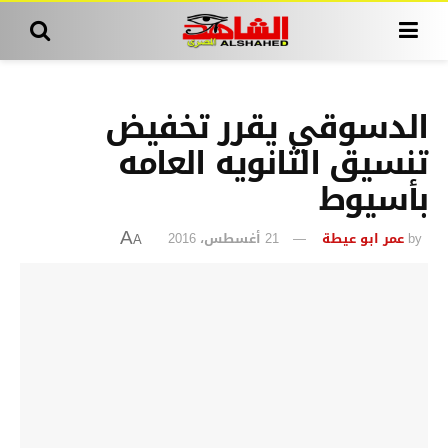
الدسوقي يقرر تخفيض
تنسيق الثانويه العامه
بأسيوط
by
عمر ابو عيطة
21 أغسطس، 2016
A
A