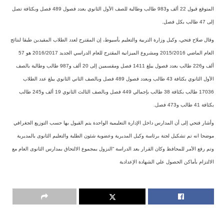
المتوقع قبول 22 ألف و983 طالب وطالبة للصف الأول الثانوي بعدد فصول 489 فصل وبكثافة تصل
إلى 47 طالب بكل فصل.
وقال صلاح فتحي، وكيل وزارة التربية والتعليم بأسيوط، إن المقترح لعدد الطلاب المقيدين طبقا لنتائج
العام الماضي 2015/2016 ومشروع الميزانية المقترح للعام الدراسي الجديد 2016/2017 هو 57
ألف و226 طالب بعدد فصول يبلغ 1411 فصل ومقسمين إلى 20 ألف و987 طالب وطالبة بالصف
الأول الثانوي بكثافة 43 طالب وبعدد فصول 489 فصل وبالصف الثاني الثانوي يبلغ عدد الطلاب
17036 طالب بكثافة 38 طالب بإجمالي 449 فصل وبالصف الثالث الثانوي 19 ألف و245 طالب
بكثافة 41 طالب و473 فصل.
وأشار فتحي إلى أن المدارس داخل الإدارة التعليمية الواحدة يتم القبول بها حسب التوزيع الجغرافي
موضحا انه تم تشكيل لجنة برئاسة وكيل المديرية وعضوية شئون الطلبة والتعليم الثانوى بالمديرية
وتم رفع الأمر للمحافظ وكان القرار بعد الدراسة “النزول بمجموع الالتحاق بمدارس الثانوى العام مع
الالتزام بأماكن الحصول علي الشهادة الإعدادية