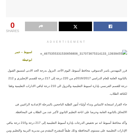
0
SHARES
ADVERTISEMENT
اسيوط – عمر
ابوعيطة
قرر المهندس ياسر الدسوقي، محافظ أسيوط، اليوم الأحد، النزول بدرجة الحد الادنى لتنسيق القبول
بالثانوية العامة للعام الدراسي 2016/2017م من 220 درجة إلى 217 درجة للقسم الإنجليزي و 212
درجة للقسم الفرنسي بإدارة اسيوط التعليمية والنزول الى 210 درجة لباقي الادارات التعليمية وفقا
لكثافة الطلاب.
جاء القرار استجابة لالتماس ونداء أولياء أمور الطلبة الناجحين بالمرحلة الإعدادية الراغبين فى
الالتحاق بالثانوية العامة وحرصا على اتاحة التعليم الثانوي لأكبر عدد من الطلاب في
المحافظة.
وأكد محافظ أسيوط انه تم تخفيض الدرجات بإدارة أسيوط التعليمية إلى 217 درجة و210 درجة بباقي
الإدارات التعليمية على مستوى المحافظة وذلك طبقاً للمقترح المقدم من مديرية التربية والتعليم ومن