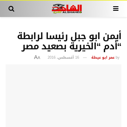
أيمن ابو جبل رئيسا لرابطة
“أدم “الخيرية بصعيد مصر
by
عمر ابو عيطة
16 أغسطس، 2016
A
A