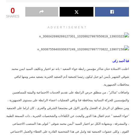
0
SHARES
ADVERTISEMENT
قنا أحمد زكى
اعلنت الاستاذة حنان شاكر مؤسس رابطة حواء الصعيد ؛ بانه تم اختيار وتكليف السيد ايمن محمد
شوقي الشهير بأيمن ابو جبل ليكون رئيسا لجمعية أدم الصعيد الخيرية بصعيد مصر ومنها لباقي
محافظات الجمهورية.
واضافات “شاكر” ، من منطلق حرص الرابطة على تقديم الخدمات الاجتماعية والبيئية للمساهمين
والمؤسسين للحركة النسائية بمحافظة قنا وباقي الفضليات اعضاء الرابطة على مستوى الجمهورية ،
ومن منطلق ان الرجل له الفضل والدور الاول في مجتمع
نا الشرقي والعرى ، كان لزاما على الجمعية
“حواء الصعيد ” عدم اغفال هذا الدور والبحث عن الكفاءات والشخصيات الخيرية ، ذات السمعة الطيبة
، والمشرفة ، وبشهادة الكل تم اختيار السيد “أيمن محمد شوقى ” لتولى هذا المنصب الاجتماعى
القوى ، وكلى عضوات الجمعية ثقة وامل فى هذا الشخصية القادرة على العطاء والعمل الاجتماعي