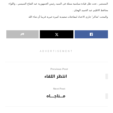
المستنير ، تحت ظل قيادة سياسية ممثلة فى السيد رئيس الجمهورية عبد الفتاح السيسي ، واللواء
محافظ الاقليم عبد الحميد الهجان .
والمحت “شاكر” جارى الاعداد لمفاجئات صعيدية كبيرة خيرية قريبا أن شاء الله
ADVERTISEMENT
Previous Post
انتظر اللقاء
Next Post
مــــناجـــــاه