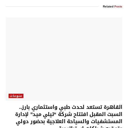
Related
Posts
منوعات
القاهرة تستعد لحدث طبي واستثماري بارز..
السبت المقبل افتتاح شركة “تيلي ميد” لإدارة
المستشفيات والسياحة العلاجية بحضور دولي