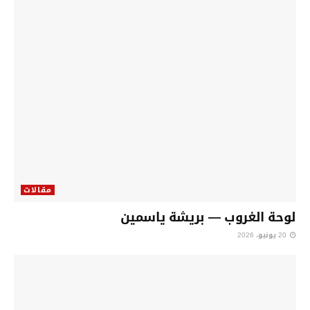
مقالات
لوحة الغروب — بريشة ياسمين
20 يونيو، 2026